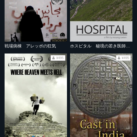
戦場病棟 アレッポの狂気
ホスピタル 秘境の若き医師たち
¥495
¥495