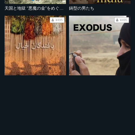
天国と地獄 “悪魔の金”をめぐる物語
鋳型の男たち
¥495
¥495
魂の目で織る
ロヒンギャの夢
¥495
¥495