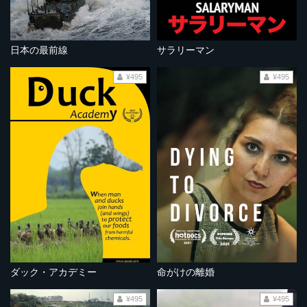
日本の最前線
サラリーマン
¥495
¥495
ダック・アカデミー
命がけの離婚
¥495
¥495