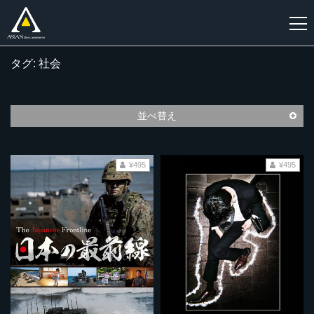
タグ: 社会
新
規
登
並べ替え
録
¥495
¥495