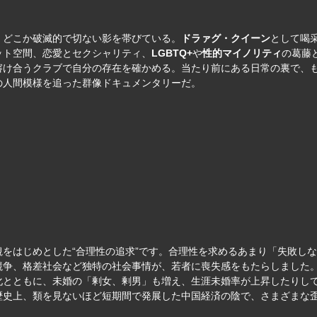
、どこか破滅的で切ない影を帯びている。
ドラァグ・クイーン
として喝
ット空間、恋愛とセクシャリティ、
LGBTQ+
や
性的マイノリティ
の葛藤
溶け合うクラブで自分の存在を確かめる。当たり前にある日常の裏で、
の人間模様を追った群像ドキュメンタリーだ。
をはじめとした“合理性の追求”です。合理性を求めるあまり「失敗し
競争、格差社会など独特の社会事情が、若者に喪失感をもたらしました
化とともに、未婚の「剰女、剰男」も増え、生涯未婚率が上昇したりし
歴史上、類を見ないほど短期間で発展した中国経済の陰で、さまざまな