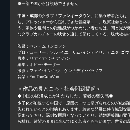
※一部の国からは視聴できません
中国
・
成都
のクラブ「
ファンキータウン
」に集う若者たちは
ち、プレッシャーから逃れてきた音楽家……。現実社会とネ
う。家族や世間との距離感がつかめない者たちは、闇と光が
なクラブカルチャーの映像を通して伝わってくる。現代社会
監督：ベン・ムリンコソン
プロデューサー：ソル･イエ、サム･インティリ、アニタ･ゴウ
脚本：リディア･シャア･ハン
編集：ボビー･モーザー
撮影：フェイ･ヤンキウ、ゲンナディ･バラノフ
音楽：YouTooCanWoo
＜作品の見どころ・社会問題提起＞
◆中国の経済成長がもたらした、若者の喪失感◆
少子化が加速する中国で、原因の一つに挙げられるのが結婚観
失われているとの指摘もあります。急速な発展に伴う熾烈な
高まっており、深刻な問題となっていたり、結婚適齢期の変
ら離れ、欲望のままに進んでゆく若者たちもいます。世界の