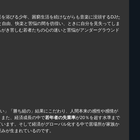
采を浴びる少年、困窮生活を続けながらも音楽に没頭するDJた
と自由、快楽と苦悩の間を彷徨い、ときに自分を見失ってしま
もがき苦しむ若者たちの心の迷いと苦悩がアンダーグラウンド
ない」「勝ち組の」結果にこだわり、人間本来の感性や感情が
。また、経済成長の中で
若年者の失業率
が20％を超す水準まで
ています。そして経済がグローバル化する中で居場所が家族か
歪みが生まれているのです。