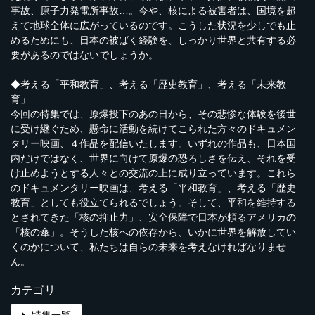
事故、原子力発電所事故…。今や、核による被害者は、国境を超
えて地球全体に広がっているのです。こうした状況を少しでも止
めるためにも、日本の被ばく経験を、しっかり世界と共有する必
要があるのではないでしょうか。
◆考える「平和教育」、考える「歴史教育」、考える「未来教
育」
今回の特集では、原爆投下のあの日から、その悲惨な体験を後世
に受け継ぐため、懸命に活動を続けてこられた方々のドキュメン
タリー映画、４作品を配信いたします。いずれの作品も、日本国
内だけではなく、世界に向けて原爆の恐ろしさを伝え、それを受
け止めようとする人々との交流の上に成り立っています。これら
のドキュメンタリー映画は、考える「平和教育」、考える「歴史
教育」としても役立てられるでしょう。そして、平和を維持する
とされてきた「核の抑止力」、安全保障で日本が頼るアメリカの
「核の傘」。そうした核への依存から、いかに世界を解放してい
くのかについて、私たちは自らの未来を考えなければなりませ
ん。
カテゴリ
特集一覧