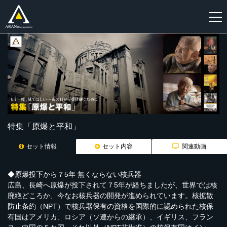
新
規
登
録
特集「原爆と平和」
セット情報
セット内容
関連動画
◆原爆投下から７5年 無くならない核兵器
広島、長崎へ原爆が投下されて７5年が経ちましたが、世界では核
廃絶どころか、今なお核兵器の開発が進められています。核拡散
防止条約（NPT）で核兵器保有の資格を国際的に認められた核保
有国はアメリカ、ロシア（ソ連からの継承）、イギリス、フラン