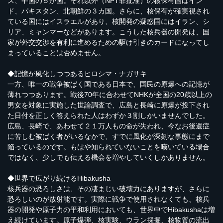
ス、中国の５か国。それ以外（NPT非批准）の核保有国はイン
ド、パキスタン、北朝鮮の３カ国。さらに、核保有が確実視され
ている国にはイスラエルがあり、核開発の疑惑国にはイラン、シ
リア、ミャンマーなどがあります。こうした核兵器の開発は、国
家が外交交渉を有利に進めるための駆け引きのカードになってし
まっていることは否めません。
◆記憶が風化しつつあるヒロシマ・ナガサキ
一方、唯一の戦争被ばく国である日本で、国民の原爆への記憶が
薄れつつあります。戦後70年に合わせてNHKが全国の20歳以上の
男女を対象に実施した世論調査で、広島と長崎に原爆が投下され
た日付を正しく答えられた人はわずか３割しかいませんでした。
広島、長崎で、あわせて２１万人もの命が失われ、今なお後遺症
に苦しむ被ばく者がいるなかで、すでに風化が深刻な事態にまで
陥っているのです。もはや知られていないことを嘆いている場合
ではなく、少しでも伝える機会を増やしていくしかありません。
◆世界で広がり続けるHibakusha
核兵器の恐ろしさは、その凄まじい破壊力にありますが、さらに
恐ろしいのが放射能です。実際に戦争で使用されなくても、核兵
器の開発や原子力の平和利用においても、世界中でHibakushaは増
え続けています。原子爆弾、核実験、ウラン採掘、核物質の流出