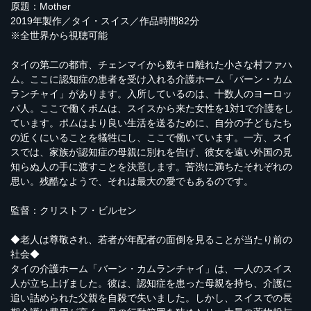
原題：Mother
2019年製作／タイ・スイス／作品時間82分
※全世界から視聴可能
タイの第二の都市、チェンマイから数キロ離れた小さな村ファハ
ム。ここに認知症の患者を受け入れる介護ホーム「バーン・カム
ランチャイ」があります。入所しているのは、十数人のヨーロッ
パ人。ここで働くポムは、スイスから来た女性を1対1で介護をし
ています。ポムはより良い生活を送るために、自分の子どもたち
の近くにいることを犠牲にし、ここで働いています。一方、スイ
スでは、家族が認知症の母親に別れを告げ、彼女を遠い外国の見
知らぬ人の手に渡すことを決意します。苦渋に満ちたそれぞれの
思い。残酷なようで、それは最大の愛でもあるのです。
監督：クリストフ・ビルセン
◆老人は尊敬され、若者が年配者の面倒を見ることが当たり前の
社会◆
タイの介護ホーム「バーン・カムランチャイ」は、一人のスイス
人が立ち上げました。彼は、認知症を患った母親を持ち、介護に
追い詰められた父親を自殺で失いました。しかし、スイスでの長