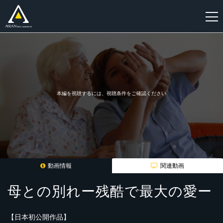
新
規
登
録
本編を視聴するには、視聴条件をご確認ください
動画情報
関連動画
母との別れー残酷で最大の愛ー
【日本初公開作品】