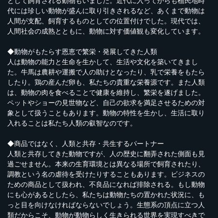
として飼育される動物もいました。近代に入ってからも植民地時
代には珍しい動物が盛んに取り引きされるなど、あくまで動物は
人間が支配、飼育するものとしての位置付けでした。現代では、
人間社会の成熟とともに、動物に対す価値観も変化しています。
◆動物がもたらす恩恵で繁栄・発展してきた人類
人は動物の能力と生命を生かして、生活や文化を築いてきまし
た。牛馬は農耕や運搬で人の助けとなったり、乳で栄養をもたら
したり。鶏の産んだ卵も、私たちの貴重な栄養源です。また人類
は、動物の肉を食べることで健康を維持し、繁栄を遂げました。
ペットやショーの見世物など、自己の欲求を満足させるための対
象として扱うこともあります。動物の特性を生かし、生活に取り
入れることは私たち人類の叡智なのです。
◆商品ではなく、人類と共存・共生するパートナー
人類と共存してきた動物ですが、人の歴史に翻弄された側面も見
過ごせません。本来の生育環境とは異なる場所で飼育されたり、
調教という名の虐待を受けたりすることもあります。ビジネスの
ための商品として扱われ、不良品になれば排除される。もし動物
にも心があるとしたら、私たちは動物たちの置かれた状況に、も
っと目を向けなければならないでしょう。生態系の頂点に立つ人
類だからこそ、動物が動物らしく生きられる世界を実現すべきで