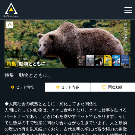
新
規
登
録
特集「動物とともに」
セット情報
セット内容
関連動画
◆人間社会の成熟とともに、変化してきた関係性
人間にとっての動物は、ときに食料となり、ときに仕事を助ける
パートナーであり、ときに心を癒やすペットでもあります。そし
て生態系の中で密接に関わり合いながら生きています。人と動物
の歴史は有史以来続いており、古代文明の頃には富や権力の象徴