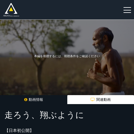
新
規
登
録
本編を視聴するには、視聴条件をご確認ください
動画情報
関連動画
走ろう、翔ぶように
【日本初公開】