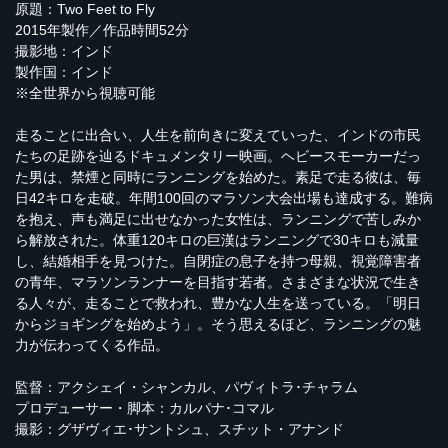
原題：Two Feet to Fly
2015年製作／作品時間52分
撮影地：インド
製作国：インド
※全世界から視聴可能
走ることに出合い、人生を前向きに変えていった、インドの市民
たちの足跡を辿るドキュメンタリー映画。ヘビースモーカーだっ
た男は、禁煙と同時にランニングを始めた。素足で走る彼は、毎
日42キロを走破。年間100回のマラソン大会出場も達成する。難病
を抱え、声も満足に出せなかった女性は、ランニングで苦しみか
ら解放された。体重120キロの巨漢はランニングで30キロも減量
し、結婚相手を見つけた。自閉症の息子を持つ母親、視覚障害者
の青年、マラソンランナーを目指す若者。さまざまな状況で生き
る人々が、走ることで救われ、豊かな人生を送っている。「明日
からジョギングを始めよう」。そう思えるほど、ランニングの魅
力が伝わってくる作品。
監督：アクシェイ・シャンカル、パヴィトラ･チャラム
プロデューサー・脚本：カルパナ･コマル
撮影：グザヴィエ･サントシュ、スチット・アナンド