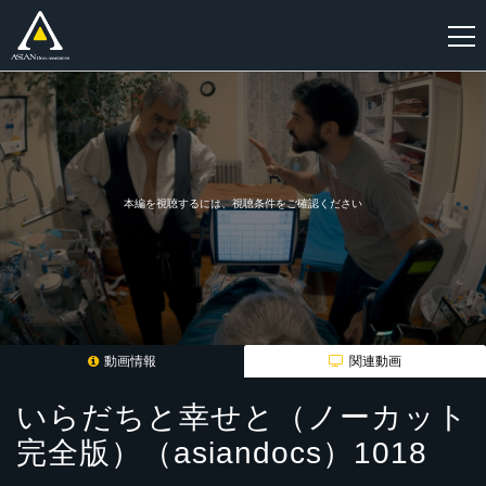
新
規
登
録
本編を視聴するには、視聴条件をご確認ください
動画情報
関連動画
いらだちと幸せと（ノーカット
完全版）（asiandocs）1018