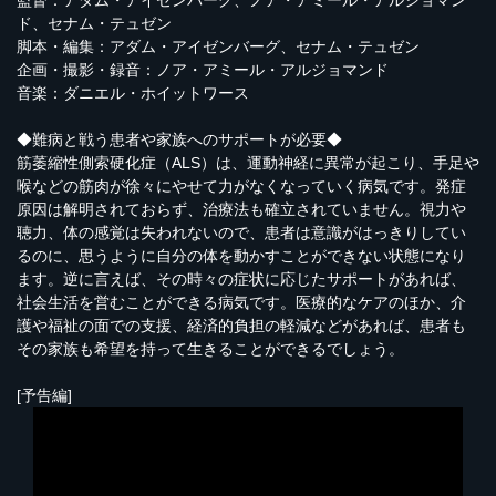
監督：アダム・アイゼンバーグ、ノア・アミール・アルジョマン
ド、セナム・テュゼン
脚本・編集：アダム・アイゼンバーグ、セナム・テュゼン
企画・撮影・録音：ノア・アミール・アルジョマンド
音楽：ダニエル・ホイットワース
◆難病と戦う患者や家族へのサポートが必要◆
筋萎縮性側索硬化症（ALS）は、運動神経に異常が起こり、手足や
喉などの筋肉が徐々にやせて力がなくなっていく病気です。発症
原因は解明されておらず、治療法も確立されていません。視力や
聴力、体の感覚は失われないので、患者は意識がはっきりしてい
るのに、思うように自分の体を動かすことができない状態になり
ます。逆に言えば、その時々の症状に応じたサポートがあれば、
社会生活を営むことができる病気です。医療的なケアのほか、介
護や福祉の面での支援、経済的負担の軽減などがあれば、患者も
その家族も希望を持って生きることができるでしょう。
[予告編]