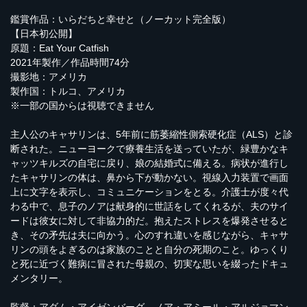
鑑賞作品：いらだちと幸せと（ノーカット完全版）
【日本初公開】
原題：Eat Your Catfish
2021年製作／作品時間74分
撮影地：アメリカ
製作国：トルコ、アメリカ
※一部の国からは視聴できません
主人公のキャサリンは、5年前に筋萎縮性側索硬化症（ALS）と診
断された。ニューヨークで療養生活を送っていたが、緑豊かなキ
ャッツキルズの自宅に戻り、娘の結婚式に備える。病状が進行し
たキャサリンの体は、鼻から下が動かない。視線入力装置で画面
上に文字を表示し、コミュニケーションをとる。介護士が度々代
わる中で、息子のノアは献身的に世話をしてくれるが、夫のサイ
ードは彼女に対して非協力的だ。抱えたストレスを爆発させると
き、その矛先は夫に向かう。心のすれ違いを感じながら、キャサ
リンの頭をよぎるのは家族のことと自分の死期のこと。ゆっくり
と死に近づく難病に冒された母親の、切実な思いを綴ったドキュ
メンタリー。