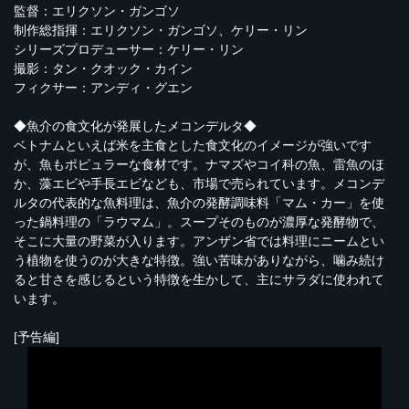
監督：エリクソン・ガンゴソ
制作総指揮：エリクソン・ガンゴソ、ケリー・リン
シリーズプロデューサー：ケリー・リン
撮影：タン・クオック・カイン
フィクサー：アンディ・グエン
◆魚介の食文化が発展したメコンデルタ◆
ベトナムといえば米を主食とした食文化のイメージが強いです
が、魚もポピュラーな食材です。ナマズやコイ科の魚、雷魚のほ
か、藻エビや手長エビなども、市場で売られています。メコンデ
ルタの代表的な魚料理は、魚介の発酵調味料「マム・カー」を使
った鍋料理の「ラウマム」。スープそのものが濃厚な発酵物で、
そこに大量の野菜が入ります。アンザン省では料理にニームとい
う植物を使うのが大きな特徴。強い苦味がありながら、噛み続け
ると甘さを感じるという特徴を生かして、主にサラダに使われて
います。
[予告編]