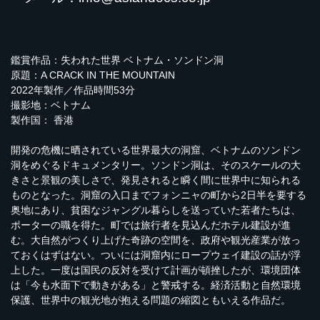
鑑賞作品：失われた世界 ベトナム・ソンドン洞
原題：A CRACK IN THE MOUNTAIN
2022年製作／作品時間53分
撮影地：ベトナム
製作国： 香港
開発の危機に晒されている世界最大の洞窟、ベトナムのソンドン
洞をめぐるドキュメンタリー。ソンドン洞は、そのスケールの大
きさと景観の美しさで、発見されると瞬く間に世界中に知られる
ものとなった。洞窟の入口までフォンニャの町から2日半を要する
奥地にあり、貧困なジャングル暮らしを送っていた若者たちは、
ポーターの職を得た。町では旅行者を見込んだホテル建設が進
む。大自然がつくり上げた奇跡の空間を、政府や観光産業が放っ
ておくはずはない。ついには洞窟内にロープウェイ建設の話が浮
上した。一度は国民の反対を受けて計画が頓挫したが、環境団体
は「今も水面下で動きがある」と警戒する。経済活動と自然環境
保護、世界中の観光地が抱える問題の縮図ともいえる作品だ。