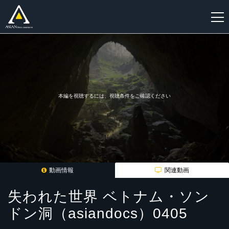
新
規
登
録
本編を視聴するには、視聴条件をご確認ください
動画情報
関連動画
失われた世界 ベトナム・ソン
ドン洞（asiandocs）0405