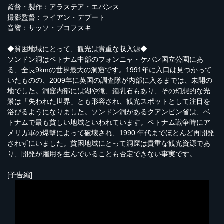
監督・製作：アラステア・エバンス
撮影監督：ライアン・デブート
音響：サッソ・プコフスキ
◆貧困地域にとって、観光は貴重な収入源◆
ソンドン洞はベトナム中部のフォンニャ・ケバン国立公園にあ
る、全長9kmの世界最大の洞窟です。1991年に入口は見つかって
いたものの、2009年に英国の調査隊が内部に入るまでは、未開の
地でした。洞窟内部には湖や滝、鍾乳石もあり、その幻想的な光
景は「失われた世界」とも形容され、観光スポットとして注目を
浴びるようになりました。ソンドン洞があるクアンビン省は、ベ
トナムで最も貧しい地域といわれています。ベトナム戦争時にア
メリカ軍の爆撃によって破壊され、1990 年代までほとんど再開発
されずにいました。貧困地域にとって洞窟は貴重な観光資源であ
り、開発が雇用を生んでいることも否定できない事実です。
[予告編]