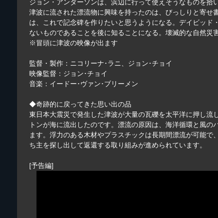
ジョン・アンダーソンは、浜辺に行って使えそうなものを拾
津波に流された漂流物に興味を持ったのは、びっしりと寄せ
は、これで記念碑を作りたいと思うようになる。デイビッド
ないものであることを後に知ることになる。壊滅的な自然災
※冒頭に津波の映像が出ます
監督・製作：ニコリーナ･ラニ、ジョン･チョイ
映像監督：ジョン･チョイ
音楽：イードー･ヴァン･ブリーメン
◆奇跡的に戻ってきた思い出の品
東日本大震災で発生した津波が大量の瓦礫を太平洋に押し流し、
トンが海に流出したのです。漂流の原因は、海洋循環と風の
ます。浮力のある木材やプラスチックは長期間漂流が可能で
ち主を探し出して返還する取り組みが進められています。
[予告編]