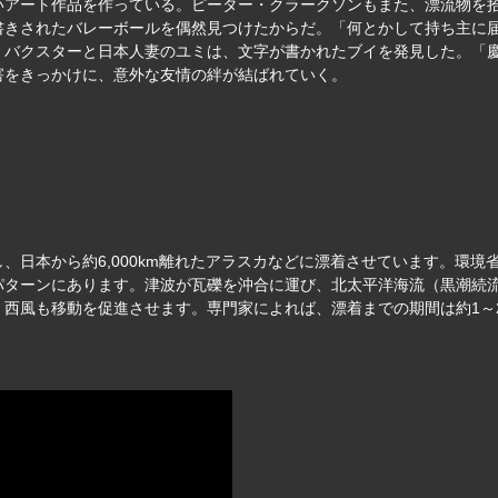
いアート作品を作っている。ピーター・クラークソンもまた、漂流物を
書きされたバレーボールを偶然見つけたからだ。「何とかして持ち主に
・バクスターと日本人妻のユミは、文字が書かれたブイを発見した。「
害をきっかけに、意外な友情の絆が結ばれていく。
日本から約6,000km離れたアラスカなどに漂着させています。環境省
パターンにあります。津波が瓦礫を沖合に運び、北太平洋海流（黒潮続
、西風も移動を促進させます。専門家によれば、漂着までの期間は約1～