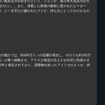
拾い集めるのが好きだという。ジョンが、東日本大震災の巨大
届けたい」。また、漂着した家屋の建材に惹かれたピーター
慶」と一文字だけ書かれたブイが、持ち主にとってかけがえの
の推計では、約500万トンの瓦礫が発生し、そのうち約150万
流）が東へ移動させ、アラスカ海流が北上させ沿岸に到達させ
2年と推定されており、漂着物を拾ったアメリカの人々が、持