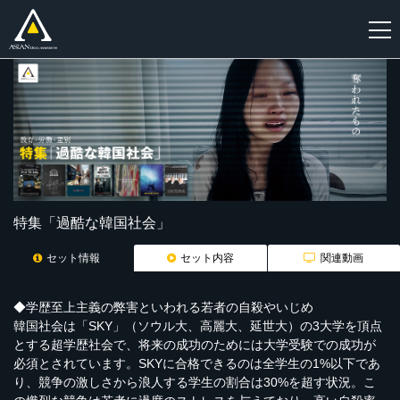
新
規
登
録
特集「過酷な韓国社会」
セット情報
セット内容
関連動画
◆学歴至上主義の弊害といわれる若者の自殺やいじめ
韓国社会は「SKY」（ソウル大、高麗大、延世大）の3大学を頂点
とする超学歴社会で、将来の成功のためには大学受験での成功が
必須とされています。SKYに合格できるのは全学生の1%以下であ
り、競争の激しさから浪人する学生の割合は30%を超す状況。こ