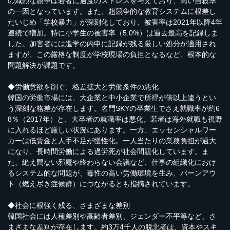
の熾烈な競争は若者に過度のストレスを与えており、高い自殺率
の一因となっています。また、超競争的な教育システムに根差し
たいじめ「学校暴力」が深刻化しており、被害率は2021年以降4年
連続で増加。特に小学生の被害率（5.0%）は過去最高を記録しま
した。加害者には進学の内申に記録が残る厳しい処分が適用され
ますが、この厳格な制度が学校現場の負担となるなど、根本的な
問題解決が課題です。
◆労働意欲を削ぐ、格差拡大と労働条件の悪化
韓国の労働市場には、大企業と中小企業で所得が倍以上違うとい
う深刻な格差が存在します。名門SKYの卒業生でさえ就職率が約6
8％（2017年）と、大卒者の就職率は悪化。若者は海外就職も視野
に入れるほど厳しい状況にあります。一方、エッセンシャルワー
カーは低賃金と人手不足が慢性化。一人当たりの業務負担が過大
になり、長時間労働による過労死が社会問題化しています。ま
た、絶え間ない邪魔や終わらない会議など、仕事の組織化におけ
るシステム的な問題が、毒性の高い労働環境を生み、バーンアウ
ト（燃え尽き症候群）につながるとも指摘されています。
◆社会に根強く残る、さまざまな差別
韓国社会には人種差別や高齢者差別、ジェンダー不平等など、さ
まざまな差別が存在します。約3万4千人の脱北者は、資本やスキ