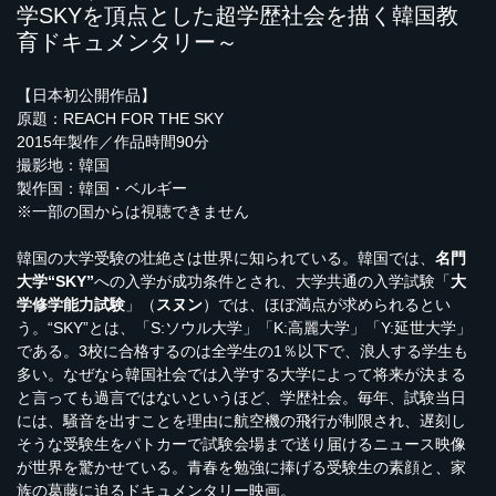
学SKYを頂点とした超学歴社会を描く韓国教
育ドキュメンタリー～
【日本初公開作品】
原題：REACH FOR THE SKY
2015年製作／作品時間90分
撮影地：韓国
製作国：韓国・ベルギー
※一部の国からは視聴できません
韓国の大学受験の壮絶さは世界に知られている。韓国では、
名門
大学“SKY”
への入学が成功条件とされ、大学共通の入学試験「
大
学修学能力試験
」（
スヌン
）では、ほぼ満点が求められるとい
う。“SKY”とは、「S:ソウル大学」「K:高麗大学」「Y:延世大学」
である。3校に合格するのは全学生の1％以下で、浪人する学生も
多い。なぜなら韓国社会では入学する大学によって将来が決まる
と言っても過言ではないというほど、学歴社会。毎年、試験当日
には、騒音を出すことを理由に航空機の飛行が制限され、遅刻し
そうな受験生をパトカーで試験会場まで送り届けるニュース映像
が世界を驚かせている。青春を勉強に捧げる受験生の素顔と、家
族の葛藤に迫るドキュメンタリー映画。