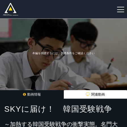
新
規
登
録
本編を視聴するには、視聴条件をご確認ください
動画情報
関連動画
SKYに届け！ 韓国受験戦争
～加熱する韓国受験戦争の衝撃実態。名門大