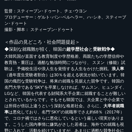
監督：スティーブン･ドゥート、チェ･ウヨン
プロデューサー：ゲルト･バン･ベルヘラー、ハ･シネ、スティーブ
ン･ドゥート
撮影・脚本： スティーブン･ドゥート
＜作品の見どころ・社会問題提起＞
◆深刻な就職難が招く、韓国の
超学歴社会
と
受験戦争
◆
大韓民国が直面する教育制度や学歴格差、両親たちの学歴信仰や
教育熱・重圧は、過酷な勉強時間につながり、 スヌン（修能）試
験は、予備校生活や浪人生を覚悟する人生をかけた挑戦。
浪人率
（過年度生受験者割合）は30％を超える状況が続いています。韓
国の熾烈な受験戦争は、将来の就職を見据えた競争です。韓国の
名門大学である“SKY”を卒業しなければ、サムスン、ヒュンダイ、
LGなど、韓国を代表する財閥系大手企業に就職することが難しい
とされているからです。そもそも韓国では、大企業と中小企業で
は所得が倍以上違うという深刻な格差社会。さらに、
大卒者就職
率
は悪化しており、名門“SKY”の就職率でさえ約68％（2017年）
で、コロナ禍ではさらに悪化しているという厳しい現実がありま
す。こうした国内事情に嫌気がさした若者は、海外での就職も視
野に入れて、活動を続けていますが、あまりに過酷な競争社会に