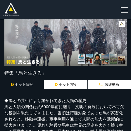
新
規
登
録
特集「馬と生きる」
セット情報
セット内容
関連動画
◆馬との共生により築かれてきた人類の歴史
馬と人類の関係は約6000年前に遡り、文明の発展において不可欠
な役割を果たしてきました。当初は狩猟対象であった馬が家畜化
されると、移動や運搬、軍事利用を通じて人間の能力を飛躍的に
拡大させました。優れた騎兵や馬車は世界の歴史を大きく塗り替