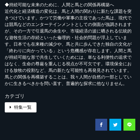
◆持続可能な未来のために、人間と馬との関係再構築へ
近代化と経済構造の変化は、馬と人間の関わりに新たな課題を突
きつけています。かつて労働や軍事の主役であった馬は、現代で
は競馬などのエンターテインメントとしての側面が強調されます
が、その一方で引退馬の余生や、市場経済の波に晒される伝統的
な遊牧生活の存続といった倫理的・社会的問題が浮上していま
す。日本でも在来種の減少や、馬と共に歩んできた独自の文化が
「終わりに向かっている」という危機感が存在します。人間と馬
が持続可能な形で共生していくためには、単なる利便性の追求で
はなく、生命の尊厳を重んじる視点が不可欠です。環境保全にお
ける放牧の役割など、馬の新たな可能性も再発見されています。
馬との関係を再構築することは、我々人間が自然の一部としてい
かに生きるべきかを問い直す、普遍的な探求に他なりません。
カテゴリ
特集一覧