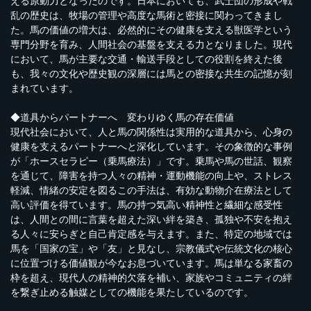
える原動力となったのです。日本においても、武士団の形成や戦
乱の歴史は、牧場の管理や高度な馬術と密接に関わってきまし
た。馬の価値の増大は、必然的にその健康を支える獣医学という
専門分野を育み、人間社会の基盤を支える力となりました。現代
において、馬が主要な交通・輸送手段としての役割を終えた後
も、我々の文化や歴史観の深層には馬との密接な共生の記憶が刻
まれています。
◆道具からパートナーへ 変わりゆく馬の存在価値
現代社会において、人と馬の関係性は実用的な道具から、心身の
健康を支えるパートナーへと深化しています。その象徴的な事例
が「ホースセラピー（乗馬療法）」です。乗馬や馬の世話、観察
を通じて、障害を持つ人々の精神・運動機能の向上や、ストレス
軽減、情緒の安定を図るこの手法は、有効な動物介在療法として
高い評価を得ています。馬の持つ気高い精神性と繊細な感受性
は、人間との間に言葉を超えた深い絆を築き、孤独や不安を抱え
る人々に安らぎと自己肯定感を与えます。また、特定の地域では
馬を「国家の宝」や「友」と見なし、宗教儀式や伝統文化の核心
に位置づける価値観が今なお息づいています。馬は単なる家畜の
枠を超え、現代人の精神的欠落を補い、家族やコミュニティの絆
を繋ぎ止める触媒としての機能を果たしているのです。