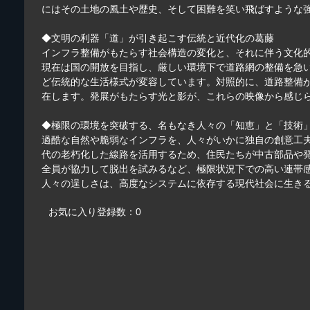
にはその土地の風土や歴史、そして困難を笑い飛ばすような
◆文明の利器「道」が引き起こす伝統と近代化の葛藤
インフラ整備がもたらす社会構造の変化と、それに伴う文化
現在は国の開放を目指し、厳しい環境下で道路網の整備を急
ど伝統的な生活様式が変容しています。対照的に、道路整備
在します。発展がもたらす光と影が、これらの映像から感じ
◆極限の環境を突破する、名もなき人々の「知恵」と「技術
過酷な自然や脆弱なインフラを、人々がいかに独自の創意工
代の老朽化した線路を活用するため、住民たちが中古部品や
全員が協力して脱出を試みるなど、極限状況下での高い連帯
人々の逞しさは、高度なシステムに依存する現代社会に生き
お気に入り登録数：0