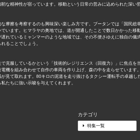
強靭な精神性が宿っています。移動という日常の営みに込められた深い
的な摩擦を考察するのも興味深い楽しみ方です。ブータンでは「国民総
いでいます。ヒマラヤの奥地では、道が開通したことで数日かかった移
が遅れているミャンマーのような地域では、その不便さゆえに独自の儀
られることでしょう。
」
夫で克服しているかという「技術的レジリエンス（回復力）」に焦点を
発電機を組み合わせて自作の車両を作り上げ、森の中を走らせています
感が見て取れます。80キロの泥道を走り抜けるタクシー運転手の卓越し
る私たちに強い示唆を与えてくれます。
カテゴリ
特集一覧