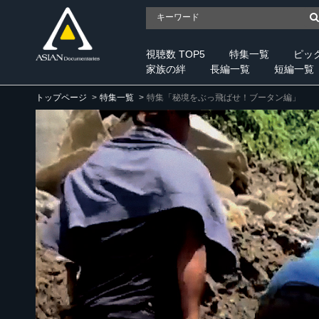
視聴数 TOP5
特集一覧
ピッ
家族の絆
長編一覧
短編一覧
トップページ
特集一覧
特集「秘境をぶっ飛ばせ！ブータン編」