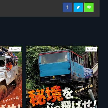
¥495
¥495