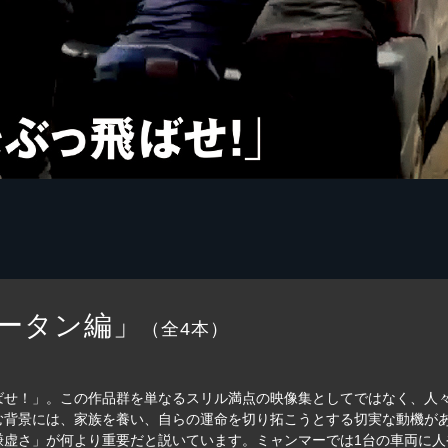
ータン編」
（全4本）
ばせ！」。この作品群を単なるスリル満点の映像集としてではなく、人
背景には、家族を養い、自らの運命を切り拓こうとする切実な動機があ
謙虚さ」が何より重要だと説いています。ミャンマーでは1台の車両に