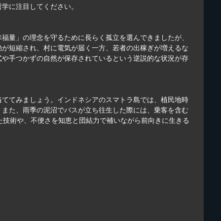
哲学に注目してください。
幸福量」の理念を守るために長らく孤立を選んできましたが、
動が短縮され、村に電気が届く一方、若者の出稼ぎが増えるな
式や手つかずの自然が保存されているという逆説的な状況が存
当ててみましょう。インドネシアのスマトラ島では、植民地時
。また、雨季の泥沼でバスが立ち往生した際には、乗客を含む
た技術や、不便さを知恵と団結力で補いながら前向きに生きる