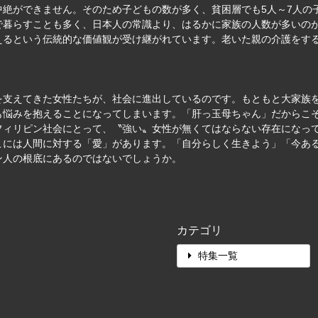
絶ができません。そのため子どもの数が多く、貧困層でも5人～7人の
で暮らすことも多く、日本人の常識より、はるかに家族の人数が多いの
えるという伝統的な価値観が受け継がれています。老いた親の介護をす
を支えてきた女性たちが、社会に進出しているのです。もともと大家族
も悩みを抱えることになってしまいます。「肝っ玉母ちゃん」だからこ
フィリピン社会にとって、〝強い〟女性が無くてはならない存在になっ
こには人間に対する「愛」があります。「自分らしく生きよう」「今あ
ン人の根底にあるのではないでしょうか。
カテゴリ
特集一覧