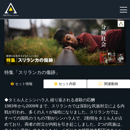
新
規
登
録
特集「スリランカの傷跡」
セット情報
セット内容
関連動画
◆タミル人とシンハラ人 繰り返される虐殺の応酬
1983年から2009年まで、スリランカでは深刻な民族対立による内
戦が行われ、多くの人々が犠牲になりました。スリランカでは、
すべての国民のうちの7割がシンハラ人で、2割弱をタミル人が占
めており、両者の対立が内戦を引き起こしました。2つの民族は、