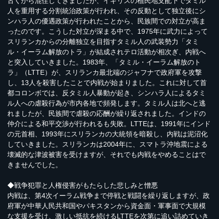
古くから混住してきましたが、イギリスの植民地支配下でタミル
人を重用する分割統治政策が行われ、その反動として独立後にシ
ンハラ人の優遇政策が行われたことから、民族間での対立が高ま
ったのです。こうした対立が深まる中で、1975年に武力によって
スリランカからの分離独立を目指すタミル人の武装勢力「タミ
ル・イーラム解放のトラ」が結成されテロ活動が相次ぎ、内戦へ
と突入していきました。1983年、「タミル・イーラム解放のト
ラ」（LTTE）が、スリランカ最北端のジャフナで政府軍を攻撃
し、13人を殺害したことで内戦が始まりました。これに対して首
都コロンボでは、反タミル人暴動が起き、シンハラ人によるタミ
ル人への虐殺行為が市内各地で頻発します。タミル人は北へと逃
れましたが、民族間で虐殺の応酬が繰り返されました。インドの
仲介による和平交渉が行われるも失敗。LTTEは、1991年にインド
の元首相、1993年にスリランカの大統領を暗殺し、内戦は泥沼化
していきました。スリランカは2004年に、スマトラ沖地震による
壊滅的な津波被害を受けますが、それでも内戦をやめることはで
きませんでした。
◆戦争犯罪と人権侵害がもたらした悲しみと憎悪
内戦は、第4次イーラム戦争まで停戦と戦闘を繰り返しますが、政
府軍が中華人民共和国やパキスタンから資金面・軍事面で大規模
な支援を受け、激しい抵抗を続けるLTTEを次第に追い詰めていき