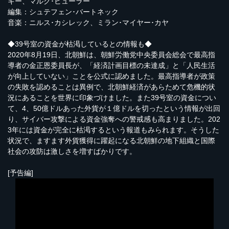
キー、マルク･ビューラー
編集：シュテフェン･バートネック
音楽：ニルス･カシレック、ミラン･マイヤー･カヤ
◆39号室の資金が枯渇しているとの情報も◆
2020年8月19日、北朝鮮は、朝鮮労働党中央委員会総会で最高指
導者の金正恩委員長が、「経済計画目標の未達成」と「人民生活
が向上していない」ことを公式に認めました。最高指導者が政策
の失敗を認めることは異例で、北朝鮮経済があらためて危機的状
況にあることを世界に印象づけました。また39号室の資金につい
て、4、50億ドルあった外貨が１億ドルを切ったという情報が出回
り、サイバー攻撃による資金強奪への警戒感も高まりました。202
3年には資金が完全に枯渇するという報道もみられます。そうした
状況で、ますます外貨獲得に躍起になる北朝鮮の地下組織と国際
社会の攻防は激しさを増すばかりです。
[予告編]