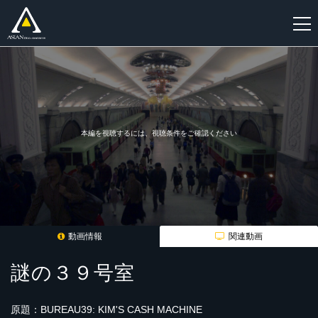
新
規
登
録
本編を視聴するには、視聴条件をご確認ください
動画情報
関連動画
謎の３９号室
原題：BUREAU39: KIM'S CASH MACHINE