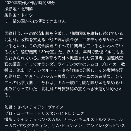
2020年製作／作品時間58分
撮影地：北朝鮮
製作国：ドイツ
※一部の国からは視聴できません
国際社会からの経済制裁を突破し、独裁国家を維持し続けている
北朝鮮。政権を支える巨額の統治資金が、世界中から集められて
いるという。この資金調達のすべてに関与しているといわれてい
るのが、秘密機関「39号室」だ。収入は、年間で数億ドルにも上
るとみられている。元幹部や海外へ派遣された労働者、国連検査
官の証言。そしてオランダ、ライデン大学のレムコ･ブロイカー教
授は、流出したデジタル・データを詳細に分析し、その実態を浮
き彫りにしてきた。ハッカー教育、アルマーニの製造請負、シリ
アへの化学兵器…。それは、キム一族に可能な限り金を集める仕
組みになっていた。北朝鮮の外貨獲得の驚くべき実態が明かされ
る。
監督：セバスティアン･ヴァイス
プロデューサー：トリスタン･ヒトロシェク
撮影：シャンティ･アバスカル、カール･ギェルストルファー、ル
ーカス･アウグスティン、サム･ヒュンメン、アンドレ･グラビンス