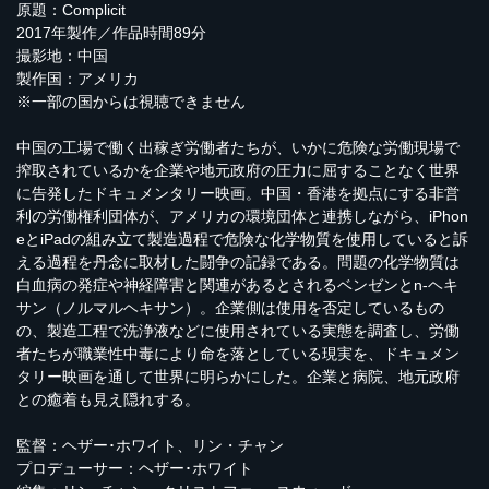
原題：Complicit
2017年製作／作品時間89分
撮影地：中国
製作国：アメリカ
※一部の国からは視聴できません
中国の工場で働く出稼ぎ労働者たちが、いかに危険な労働現場で
搾取されているかを企業や地元政府の圧力に屈することなく世界
に告発したドキュメンタリー映画。中国・香港を拠点にする非営
利の労働権利団体が、アメリカの環境団体と連携しながら、iPhon
eとiPadの組み立て製造過程で危険な化学物質を使用していると訴
える過程を丹念に取材した闘争の記録である。問題の化学物質は
白血病の発症や神経障害と関連があるとされるベンゼンとn-ヘキ
サン（ノルマルヘキサン）。企業側は使用を否定しているもの
の、製造工程で洗浄液などに使用されている実態を調査し、労働
者たちが職業性中毒により命を落としている現実を、ドキュメン
タリー映画を通して世界に明らかにした。企業と病院、地元政府
との癒着も見え隠れする。
監督：ヘザー･ホワイト、リン・チャン
プロデューサー：ヘザー･ホワイト