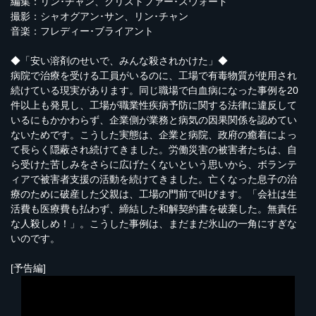
編集：リン･チャン、クリストファー･スウォード
撮影：シャオグアン･サン、リン･チャン
音楽：フレディー･ブライアント
◆「安い溶剤のせいで、みんな殺されかけた」◆
病院で治療を受ける工員がいるのに、工場で有毒物質が使用され
続けている現実があります。同じ職場で白血病になった事例を20
件以上も発見し、工場が職業性疾病予防に関する法律に違反して
いるにもかかわらず、企業側が業務と病気の因果関係を認めてい
ないためです。こうした実態は、企業と病院、政府の癒着によっ
て長らく隠蔽され続けてきました。労働災害の被害者たちは、自
ら受けた苦しみをさらに広げたくないという思いから、ボランテ
ィアで被害者支援の活動を続けてきました。亡くなった息子の治
療のために破産した父親は、工場の門前で叫びます。「会社は生
活費も医療費も払わず、締結した和解契約書を破棄した。無責任
な人殺しめ！」。こうした事例は、まだまだ氷山の一角にすぎな
いのです。
[予告編]