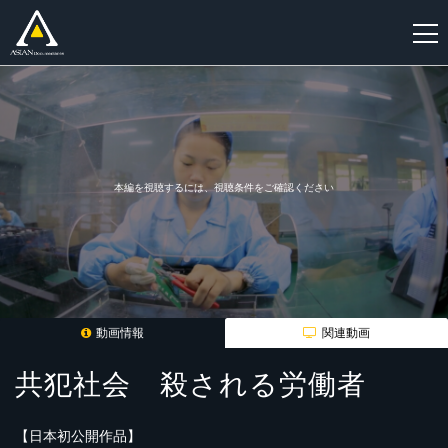
新
規
登
録
本編を視聴するには、視聴条件をご確認ください
動画情報
関連動画
共犯社会 殺される労働者
【日本初公開作品】