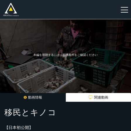
新
規
登
録
本編を視聴するには、視聴条件をご確認ください
動画情報
関連動画
移民とキノコ
【日本初公開】