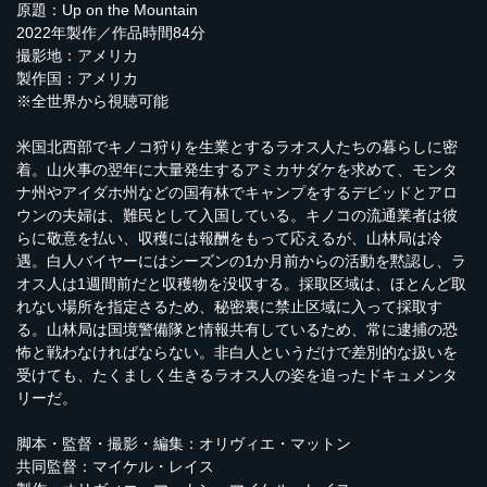
原題：Up on the Mountain
2022年製作／作品時間84分
撮影地：アメリカ
製作国：アメリカ
※全世界から視聴可能
米国北西部でキノコ狩りを生業とするラオス人たちの暮らしに密
着。山火事の翌年に大量発生するアミカサダケを求めて、モンタ
ナ州やアイダホ州などの国有林でキャンプをするデビッドとアロ
ウンの夫婦は、難民として入国している。キノコの流通業者は彼
らに敬意を払い、収穫には報酬をもって応えるが、山林局は冷
遇。白人バイヤーにはシーズンの1か月前からの活動を黙認し、ラ
オス人は1週間前だと収穫物を没収する。採取区域は、ほとんど取
れない場所を指定さるため、秘密裏に禁止区域に入って採取す
る。山林局は国境警備隊と情報共有しているため、常に逮捕の恐
怖と戦わなければならない。非白人というだけで差別的な扱いを
受けても、たくましく生きるラオス人の姿を追ったドキュメンタ
リーだ。
脚本・監督・撮影・編集：オリヴィエ・マットン
共同監督：マイケル・レイス