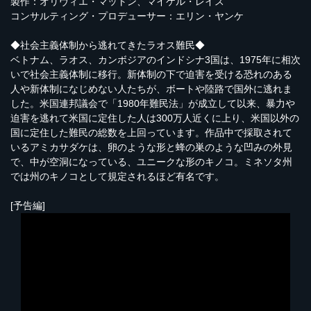
製作：オリヴィエ・マットン、マイケル・レイス
コンサルティング・プロデューサー：エリン・ヤンケ
◆社会主義体制から逃れてきたラオス難民◆
ベトナム、ラオス、カンボジアのインドシナ3国は、1975年に相次
いで社会主義体制に移行。新体制の下で迫害を受ける恐れのある
人や新体制になじめない人たちが、ボートや陸路で国外に逃れま
した。米国連邦議会で「1980年難民法」が成立して以来、暴力や
迫害を逃れて米国に定住した人は300万人近くに上り、米国以外の
国に定住した難民の総数を上回っています。作品中で採取されて
いるアミカサダケは、卵のような形と蜂の巣のような凹みの外見
で、中が空洞になっている、ユニークな形のキノコ。ミネソタ州
では州のキノコとして規定されるほど有名です。
[予告編]