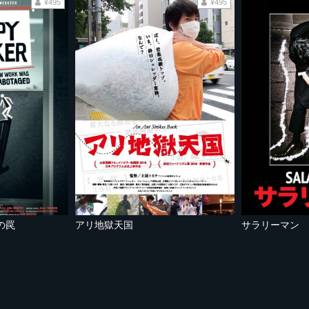
¥495
¥495
の罠
アリ地獄天国
サラリーマン