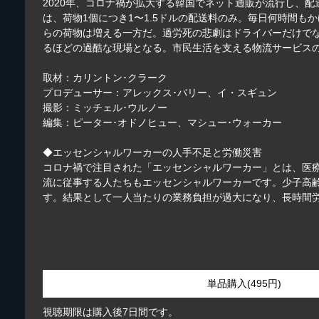
2020年、コロナ禍が拡大する韓国でネット通販が流行し、
は、荷物1個につき1〜1.5ドルの配送料のみ。毎日何時間
らの荷物は増える一方だ。過労死の悲劇はドライバーだけで
るほどの過酷な現場となる。市民生活を支える物流サービス
取材：カリントン･クラーク
プロデューサー：アレックス･バリー、イ・スギュン
撮影：ミッチェル･ウルノー
編集：ピーター･オドノヒュー、マシュー･ウォーカー
◆エッセンシャルワーカーの人手不足と労働災害
コロナ禍で注目された「エッセンシャルワーカー」とは、医
流に従事する人たちもエッセンシャルワーカーです。少子高
す。結果として一人当たりの業務負担が過大になり、長時間
単品購入(495円)
視聴期限は購入後7日間です。