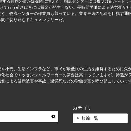
配達する荷物の量が爆発的に増えた。物流センターには夜明け前からド
もかけて行う荷さばきには賃金が発生しない。長時間労働による過労死が
なく、物流センターの作業員も襲っている。業界最速の配達を目指す通
の闇に切り込むドキュメンタリーだ。
療や小売、生活インフラなど、市民が最低限の生活を維持するために欠
齢化社会でエッセンシャルワーカーの需要は高まっていますが、待遇が
労働による健康被害や事故、過労死などの労働災害を呼び起こしていま
カテゴリ
短編一覧