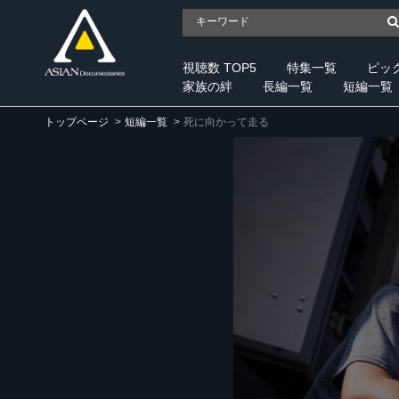
視聴数 TOP5
特集一覧
ピッ
家族の絆
長編一覧
短編一覧
トップページ
短編一覧
死に向かって走る