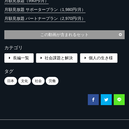
月額見放題（990円/月）
月額見放題 サポータープラン（1,980円/月）
月額見放題 パートナープラン（2,970円/月）
この動画が含まれるセット
カテゴリ
長編一覧
社会課題と解決
個人の生き様
タグ
日本
文化
社会
労働