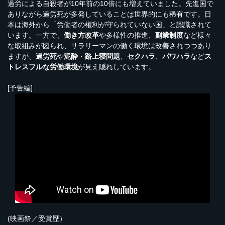
過労による自殺者が10年前の10倍にも増えていました。先進国で
ありながら過労死が多発していることは世界的にも稀有です。日
本は海外から「労働者の権利が守られていない国」と認識されて
います。一方で、
働き方改革
や多様性の推進、
副業制度
など様々
な取組みが図られ、サラリーマンの働く環境は改善されつつあり
ますが、
過労死
や
泥酔
・
路上寝問題
、
セクハラ
、
パワハラ
など
ス
トレスフルな労働環境
が見え隠れしています。
[予告編]
(映画祭／受賞歴）