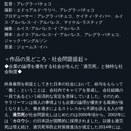
監督：アレグラ･パチェコ
撮影：エドゥアルド･ウリベ、アレグラ･パチェコ
プロデューサー：アレグラ･パチェコ、ケイティ･テイバー、ルイ
ス･アルバレス･イ･アルバレス、マイケル･ラスティグ
編集：ルイス･アルバレス･イ･アルバレス
脚本：ルイス･アルバレス･イ･アルバレス、アレグラ･パチェコ、
ジャック･ヤングルソン
音楽：ジェームス･イハ
＜作品の見どころ・社会問題提起＞
◆企業の論理を優先する社会が生んだ「過労死」と独特な社
会制度◆
終身雇用を前提としてきた日本の社会において、給与をもらって
「働く」ということは、会社内でキャリアを形成し、会社組織の
一員であるという経済的な安定を意味していました。そのため、
サラリーマンは個人の事情よりも企業の論理が優先する風潮が強
くなりました。働き過ぎによるストレスから不調を訴える人が増
え、
過労死
が社会問題化しはじめたのは2000年頃から。2002年に
は「
カロウシ
」の日本語が国際的に採用されました。以後も過労
死は増え続け、過労死等防止対策推進法が成立した2014年には、