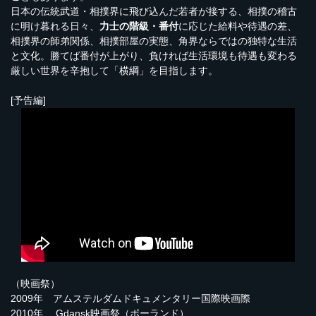
日本の伝統武道・相撲界に飛び込んだ若者が接する、相撲の稽古
に明け暮れる日々、
力士の階級・番付
に応じた給料や待遇の差、
相撲界の師弟関係、相撲部屋の実態、角界ならではの独特な生活
と文化。勝てば番付が上がり、負ければ生活環境も待遇も変わる
厳しい世界を辛抱して「横綱」を目指します。
[予告編]
（映画祭）
2009年 アムステルダムドキュメンタリー国際映画際
2010年 Gdansk映画祭（ポーランド）