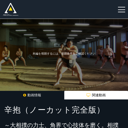
新
規
登
録
本編を視聴するには、視聴条件をご確認ください
動画情報
関連動画
辛抱（ノーカット完全版）
～大相撲の力士、角界で心技体を磨く。相撲