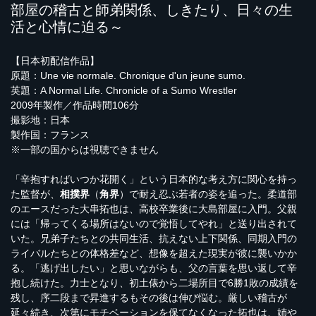
部屋の稽古と師弟関係、しきたり、日々の生
活と心情に迫る～
【日本初配信作品】
原題：Une vie normale. Chronique d'un jeune sumo.
英題：A Normal Life. Chronicle of a Sumo Wrestler
2009年製作／作品時間106分
撮影地：日本
製作国：フランス
※一部の国からは視聴できません
「辛抱すればいつか花開く」という日本的な考え方に関心を持っ
た監督が、
相撲界
（
角界
）で耐え忍ぶ若者の姿を追った。柔道部
のエースだった大串拓也は、高校卒業後に大島部屋に入門。父親
には「帰ってくる場所はないので覚悟してやれ」と送り出されて
いた。兄弟子たちとの共同生活、抗えない上下関係、同期入門の
ライバルたちとの体格差など、想像を超えた現実が彼に襲いかか
る。「逃げ出したい」と思いながらも、父の言葉を思い返して辛
抱し続けた。力士となり、初土俵から二場所目で6勝1敗の成績を
残し、序二段まで昇進するもその後は伸び悩む。厳しい稽古が
延々続き、次第にモチベーションを保てなくなった拓也は、姉や