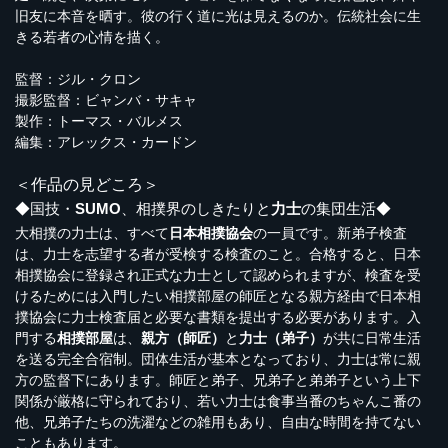
旧友に本音を晒す。彼の行く道に光は見えるのか。伝統社会に生
きる若者の心情を描く。
監督：ジル・クロン
撮影監督：ビャンバ・サキャ
製作：トーマス・バルメス
編集：アレックス・カードン
＜作品の見どころ＞
◆国技・
SUMO
、相撲界のしきたりと
力士
の集団生活◆
大相撲の力士は、すべて
日本相撲協会
の一員です。新弟子検査
は、力士を志望する者が受検する検査のこと。合格すると、日本
相撲協会に登録され正式な力士として認められますが、検査を受
けるためには入門したい相撲部屋の師匠となる親方経由で日本相
撲協会に力士検査届と必要な書類を提出する必要があります。入
門する
相撲部屋
は、
親方（師匠）
と
力士（弟子）
が共に日常生活
を送る完全合宿制。団体生活が基本となっており、力士は常に親
方の監督下にあります。師匠と弟子、兄弟子と弟弟子という上下
関係が厳格に守られており、若い力士は食事当番のちゃんこ番の
他、兄弟子たちの洗濯などの雑用もあり、自由な時間を持てない
こともあります。