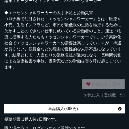
編集：ピーター･オドノヒュー、マシュー･ウォーカー
◆エッセンシャルワーカーの人手不足と労働災害
コロナ禍で注目された「エッセンシャルワーカー」とは、医療や
小売、生活インフラなど、市民が最低限の生活を維持するために
欠かすことのできない仕事に就いている労働者のこと。運送・物
流に従事する人たちもエッセンシャルワーカーです。少子高齢化
社会でエッセンシャルワーカーの需要は高まっていますが、待遇
が良くない、低賃金などの理由で慢性的な人手不足になっていま
す。結果として一人当たりの業務負担が過大になり、長時間労働
による健康被害や事故、過労死などの労働災害を呼び起こしてい
ます。
お気に入り登録
お気に入り登録数：59
単品購入(495円)
視聴期限は購入後7日間です。
購入済の方は、ログインすると視聴できます