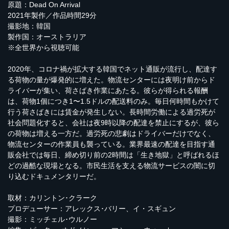
原題：Dead On Arrival
2021年製作／作品時間29分
撮影地：韓国
製作国：オーストラリア
※全世界から視聴可能
2020年、コロナ禍が拡大する韓国でネット通販が流行し、配達す
る荷物の量が爆発的に増えた。物流センターには夜明け前からド
ライバーが集い、荷さばき作業にあたる。彼らが得られる報酬
は、荷物1個につき1〜1.5ドルの配送料のみ。毎日何時間もかけて
行う荷さばきには賃金が発生しない。長時間労働による過労死が
社会問題化すると、会社は夜9時以降の配達を禁止にするが、彼ら
の荷物は増える一方だ。過労死の悲劇はドライバーだけでなく、
物流センターの作業員も襲っている。業界最速の配達を目指す通
販会社では毎日、締め切り前の2時間は「生き地獄」と呼ばれるほ
どの過酷な現場となる。市民生活を支える物流サービスの闇に切
り込むドキュメンタリーだ。
取材：カリントン･クラーク
プロデューサー：アレックス･バリー、イ・スギュン
撮影：ミッチェル･ウルノー