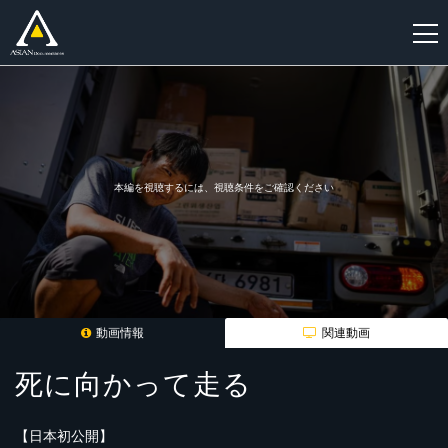
新
規
登
録
本編を視聴するには、視聴条件をご確認ください
動画情報
関連動画
死に向かって走る
【日本初公開】