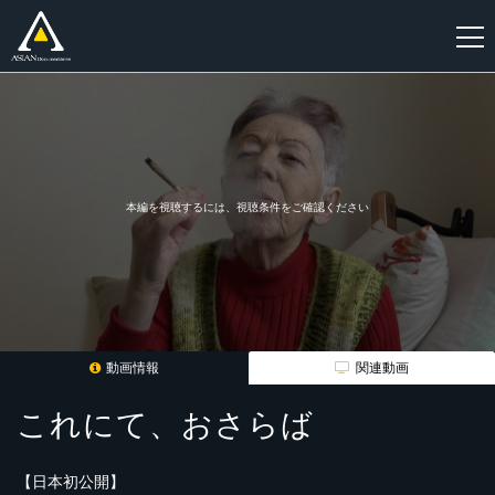
新
規
登
録
本編を視聴するには、視聴条件をご確認ください
動画情報
関連動画
これにて、おさらば
【日本初公開】