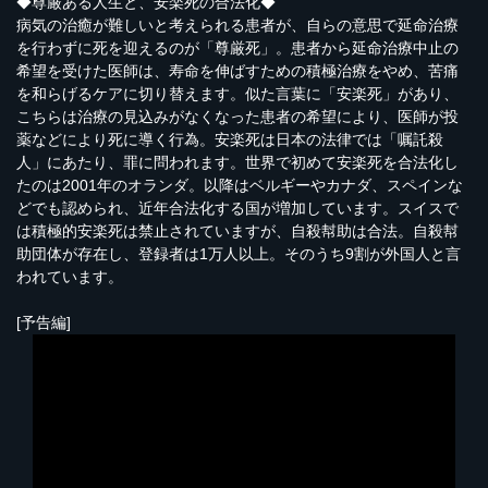
◆尊厳ある人生と、安楽死の合法化◆
病気の治癒が難しいと考えられる患者が、自らの意思で延命治療
を行わずに死を迎えるのが「尊厳死」。患者から延命治療中止の
希望を受けた医師は、寿命を伸ばすための積極治療をやめ、苦痛
を和らげるケアに切り替えます。似た言葉に「安楽死」があり、
こちらは治療の見込みがなくなった患者の希望により、医師が投
薬などにより死に導く行為。安楽死は日本の法律では「嘱託殺
人」にあたり、罪に問われます。世界で初めて安楽死を合法化し
たのは2001年のオランダ。以降はベルギーやカナダ、スペインな
どでも認められ、近年合法化する国が増加しています。スイスで
は積極的安楽死は禁止されていますが、自殺幇助は合法。自殺幇
助団体が存在し、登録者は1万人以上。そのうち9割が外国人と言
われています。
[予告編]