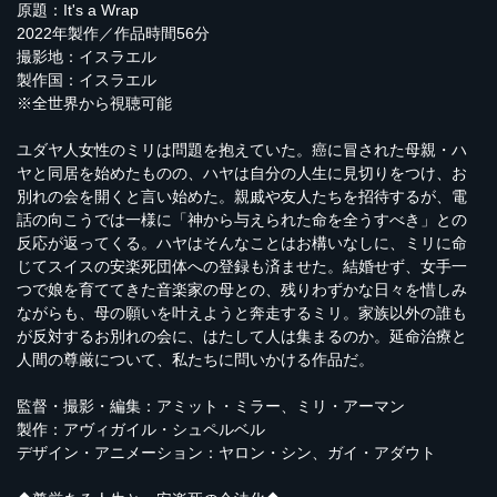
原題：It's a Wrap
2022年製作／作品時間56分
撮影地：イスラエル
製作国：イスラエル
※全世界から視聴可能
ユダヤ人女性のミリは問題を抱えていた。癌に冒された母親・ハ
ヤと同居を始めたものの、ハヤは自分の人生に見切りをつけ、お
別れの会を開くと言い始めた。親戚や友人たちを招待するが、電
話の向こうでは一様に「神から与えられた命を全うすべき」との
反応が返ってくる。ハヤはそんなことはお構いなしに、ミリに命
じてスイスの安楽死団体への登録も済ませた。結婚せず、女手一
つで娘を育ててきた音楽家の母との、残りわずかな日々を惜しみ
ながらも、母の願いを叶えようと奔走するミリ。家族以外の誰も
が反対するお別れの会に、はたして人は集まるのか。延命治療と
人間の尊厳について、私たちに問いかける作品だ。
監督・撮影・編集：アミット・ミラー、ミリ・アーマン
製作：アヴィガイル・シュペルベル
デザイン・アニメーション：ヤロン・シン、ガイ・アダウト