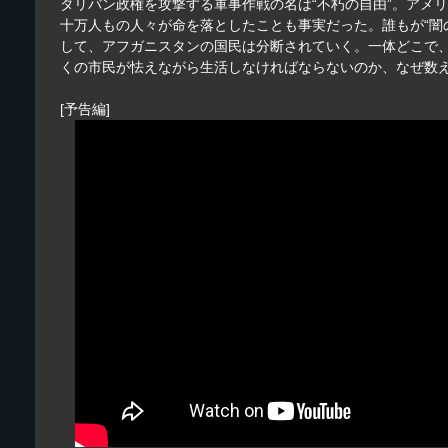
タリバン政権を攻撃する軍事作戦の名は“不朽の自由”。アメ
十万人もの人々が命を落としたことも事実だった。誰もが“闇
して、アフガニスタンの国民は分断されていく。一体どこで
くの市民が怯えながら生活しなければならないのか、なぜ数
[予告編]