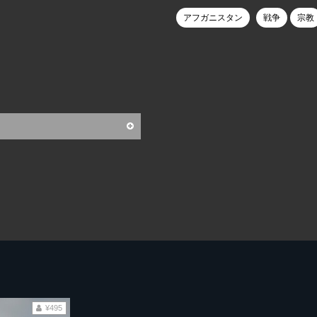
アフガニスタン
戦争
宗教
¥495