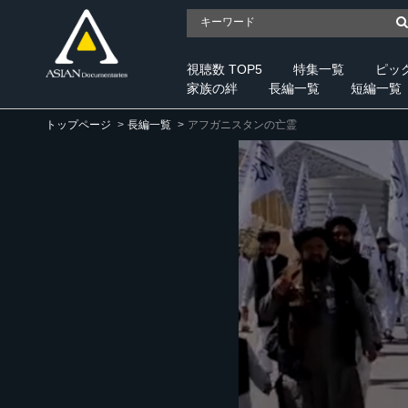
視聴数 TOP5
特集一覧
ピッ
家族の絆
長編一覧
短編一覧
トップページ
長編一覧
アフガニスタンの亡霊