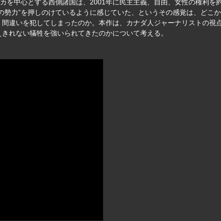
リカを中心とする西側諸国は、2001年に民主主義、自由、女性の権利
の勢力”を押しのけているように感じていた、というその感覚は、どこ
、間違いを犯してしまったのか。本作は、カナダ人ジャーナリストの視
えきれない犠牲を強いられてきたのかについて考える。