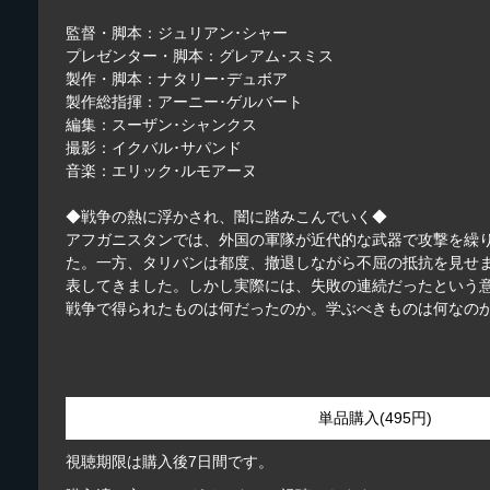
監督・脚本：ジュリアン･シャー
プレゼンター・脚本：グレアム･スミス
製作・脚本：ナタリー･デュボア
製作総指揮：アーニー･ゲルバート
編集：スーザン･シャンクス
撮影：イクバル･サパンド
音楽：エリック･ルモアーヌ
◆戦争の熱に浮かされ、闇に踏みこんでいく◆
アフガニスタンでは、外国の軍隊が近代的な武器で攻撃を繰
た。一方、タリバンは都度、撤退しながら不屈の抵抗を見せ
表してきました。しかし実際には、失敗の連続だったという
戦争で得られたものは何だったのか。学ぶべきものは何なの
単品購入(495円)
視聴期限は購入後7日間です。