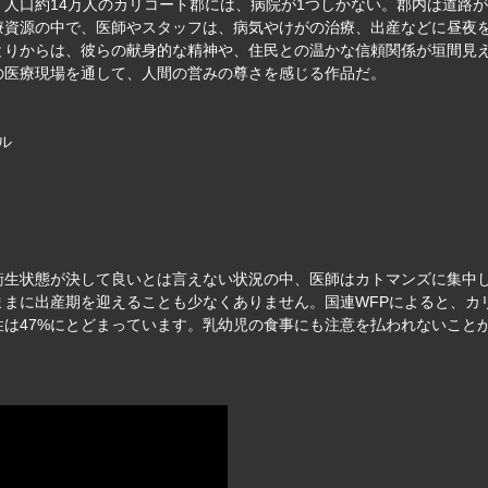
人口約14万人のカリコート郡には、病院が1つしかない。郡内は道路
療資源の中で、医師やスタッフは、病気やけがの治療、出産などに昼夜
とりからは、彼らの献身的な精神や、住民との温かな信頼関係が垣間見
の医療現場を通して、人間の営みの尊さを感じる作品だ。
ガル
衛生状態が決して良いとは言えない状況の中、医師はカトマンズに集中
まに出産期を迎えることも少なくありません。国連WFPによると、カリ
は47%にとどまっています。乳幼児の食事にも注意を払われないこと