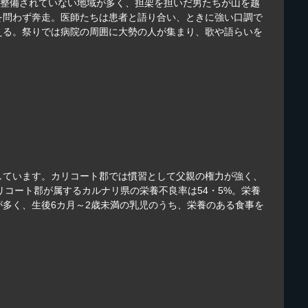
が整備されていない地域が多く、担架を担いだ男たちが山を越
を問わず奔走。医師たちは患者と語り合い、ときに強い口調で
える。祭りでは病院の周囲に大勢の人が集まり、歌や語らいを
しています。カリコート郡では慣習として父親の権力が強く、
コート郡が属するカルナリ県の栄養不良率は54・5%。栄養
が多く、生後6カ月～2歳未満の乳児のうち、栄養のある食事を