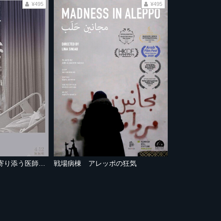
¥495
¥495
決心のとき 患者に寄り添う医師たち
戦場病棟 アレッポの狂気