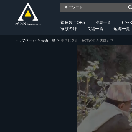
視聴数 TOP5
特集一覧
ピッ
家族の絆
長編一覧
短編一覧
トップページ
長編一覧
ホスピタル 秘境の若き医師たち