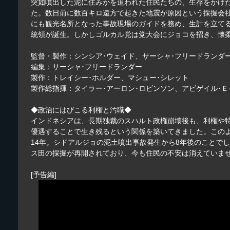
突如噴出した泥に住みかを追われた住民たちの、生存をかけた
た。数日前に数百キロ遠方で起きた地震が原因という採掘会
にも観光名所となった事故現場のガイドを務め、生計を立て
統領が誕生。しかしゴルカル党は党大会にジョコを招き、懐
監督・製作：シンシア･ウェイド、サーシャ･フリードランダ
編集：サーシャ･フリードランダー
製作：トレイシー･ホルダー、マシュー･シレット
製作総指揮：タイラー･アーロン･ロビンソン、アビゲイル･Ｅ
◆政治にはびこる利権と汚職◆
インドネシアは、長期独裁のスハルト政権崩壊後も、利権や
優遇することで生き残るという関係を築いてきました。この
14年。シドアルジョの泥土噴出事故発生から8年後のことで
ス田の採掘が再開されており、今も住民の不安は消えていま
[予告編]