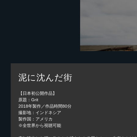
泥に沈んだ街
【日本初公開作品】
原題：Grit
2018年製作／作品時間80分
撮影地：インドネシア
製作国：アメリカ
※全世界から視聴可能