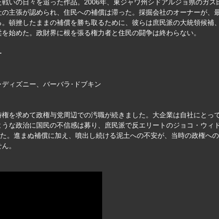
戦いの日々を追った作品。2006年、東ジャワ州シドアルジョ県のガス
社の主張が認められ、住民への補償は滞った。採掘会社のオーナーが、
る。頓挫したままの補償を勝ち取るために、彼らは庶民派の大統領候補
柔を始めた。政財界に根を張る権力者と住民の闘争は終わらない。
ー
･ディズニー、バーバラ･ドブキン
特権を求めて政権与党周辺での汚職が続きました。大企業は自社にとっ
ような政治に国民の不信感は募り、庶民派で反エリートのジョコ・ウィド
した。進まぬ補償に加え、噴出し続ける泥土への不安が、当時の政権へ
せん。