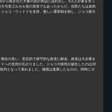
田から噴き出た大量の泥が周辺に流れ出し、6万人が家を失っ
最大与党ゴルカル党の党首でもあったからだ。住民たちは皮肉
、ジョコ・ウィドドを支持。激しい選挙戦を制し、ジョコ新大
て都合の良い、安定的で保守的な政党に献金。政党は大企業を
ドへの支持が広がりました。ジョコ大統領が誕生したのは20
の批判となって表れました。補償は進展したものの、同時にガ