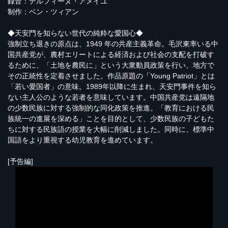
録音：デルフィーヌ・アメイユ
制作：ベン・ツィアン
◆天安門を知らない世代の純粋な愛国心◆
強制立ち退きの原点は、1949 年の共産主義革命。毛沢東率いる中
国共産党が、農村エリートによる経済および社会の支配を打破す
るために、「土地を農民に」という大衆動員政策を行い、地方で
その正統性を定着させました。作品原題の「Young Patriot」とは
「若い愛国者」の意味。1989年以降に生まれ、天安門事件を知ら
ない主人公のような若者を意味しています。中国共産党は遠隔地
の少数民族に対する強制的な同化政策を推進。「教育における民
族統一の進展を深める」ことを目的として、少数民族の子どもた
ちに対する民族語の授業を大幅に削減しました。同時に、標準中
国語をより重視する幼児教育を進めています。
[予告編]