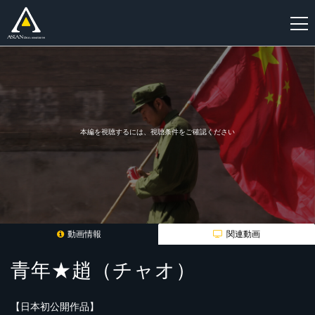
新
規
登
録
本編を視聴するには、視聴条件をご確認ください
動画情報
関連動画
青年★趙（チャオ）
【日本初公開作品】