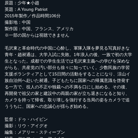
原題：少年★小趙
英題：A Young Patriot
2015年製作／作品時間106分
撮影地：中国
製作国：中国、フランス、アメリカ
※一部の国からは視聴できません
毛沢東と革命時代の中国に心酔し、軍隊入隊を夢見る写真好きな
青年・趙昶通は、大学入試に失敗。1年浪人の後、一族で初の大学
生となった。成都での学生生活では毛沢東主義への学びを深めな
がらも、共産党の汚い部分も徐々に知っていく。少数民族の学習
支援ボランティアとして15日間の活動をすることになり、涼山イ
族自治州へ赴いた昶通。子どもたちに国家への帰属意識を啓発す
る一方で、役人の不正や独裁への不満を口にし始める。その後、
再開発で祖父の家と建設中の両親の家が立ち退きになると知り、
カメラを持って帰省。取り壊しを強行する当局の姿をカメラで追
ううちに、国家への忠誠心が揺らぎ始める。
監督：ドゥ・ハイビン
撮影：リウ・アイグオ
編集：メアリー・スティーブン