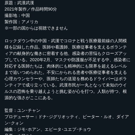
原題：武漢武漢
2021年製作／作品時間90分
撮影地：中国
製作国：アメリカ
※一部の国からは視聴できません
ロックダウン中の中国・武漢でコロナと戦う医療最前線の人間模
様を記録した作品。医師や看護師、医療従事者を支えるボランテ
ィアの献身的な働きに密着する他、感染者の苦悩もクローズアッ
プしている。2020年2月、マスクや防護服が不足する中、感染者に
対応する医師たちは、肉体的にも精神的にも限界を超えるレベル
まで追いつめられた。不安にかられる患者や医療従事者を支える
心理カウンセラーや、医師たちの送迎を務めるドライバーはボラ
ンティアで成り立っている。武漢市民が一丸となって未知のウイ
ルスの恐怖を乗り越えようと挑む姿が心を打つ。人類が持つ、根
源的な強さがここにある。
監督：ユン･チャン
プロデューサー：ドナ･ジグリオッティ、ピーター・ルオ、ダイア
ン･クォン
編集：ジモ･ホアン、エビータ･ユエプ･チョウ