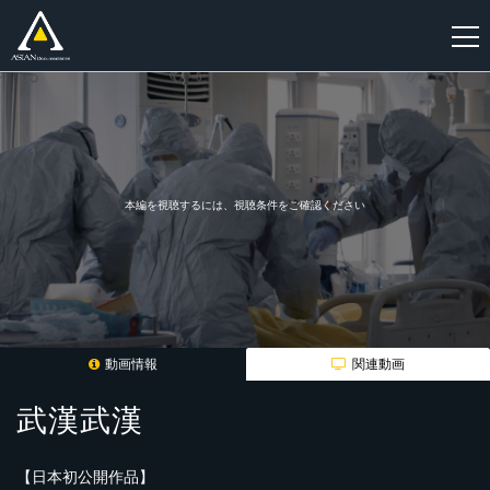
新
規
登
録
本編を視聴するには、視聴条件をご確認ください
動画情報
関連動画
武漢武漢
【日本初公開作品】