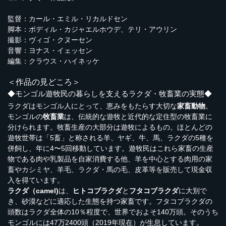
監督：カール・エミル・リカルドセン
脚本：ボディル・カジャエルホウデ、テリ・アウリン
撮影：ヴィゴ・クヌーセン
音響：ヨナス・イェッセン
編集：クラウス・ハイネッケ
＜作品の見どころ＞
◆モンゴル遊牧民の暮らしを支えるラクダ・牧畜業の実態◆
ラクダはモンゴル人にとって、恵みをもたらす大切な
家畜動物
。
モンゴルの
牧畜業
は、伝統的な遊牧と近代的な定住型の牧畜業に
分けられます。牧畜生産の大部分は遊牧によるもの。ほとんどの
遊牧世帯は「5畜」と称される羊、ヤギ、牛、馬、ラクダの5種を
併飼し、年に4〜5回移動しています。遊牧民はこれら家畜の生産
物である肉や乳製品を自家消費する他、羊を中心とする肉用の家
畜やカシミヤ、羊毛、ラクダ・馬の毛、皮革等を販売して現金収
入を得ています。
ラクダ（camel)
は、
ヒトコブラクダ
と
フタコブラクダ
に大別で
き、砂漠などに適応した生態を持つ家畜です。フタコブラクダの
頭数はラクダ全体の10％程度で、世界でおよそ140万頭。そのうち
モンゴルには47万2400頭（2019年現在）が生息しています。