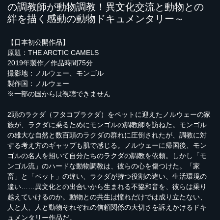
の調教師が動物調教！異文化交流と動物との
絆を描く感動の動物ドキュメンタリー～
【日本初公開作品】
原題：THE ARCTIC CAMELS
2019年製作／作品時間75分
撮影地：ノルウェー、モンゴル
製作国：ノルウェー
※一部の国からは視聴できません
2頭のラクダ（フタコブラクダ）をペットに迎えたノルウェーの家
族が、ラクダに乗るためにモンゴルの調教師を訪ねた。モンゴル
の雄大な自然と数百頭のラクダの群れに圧倒されたが、調教に対
する考え方のギャップも肌で感じる。ノルウェーに帰国後、モン
ゴルの名人を招いて自分たちのラクダの調教を依頼。しかし「モ
ンゴル流」のハードな動物調教は、彼らの心を傷つけた。「家
畜」と「ペット」の違い、ラクダが持つ役割の違い、生活環境の
違い……異文化との出合いから生まれる不協和音を、彼らは乗り
越えていけるのか。動物との共生は憧れだけでは成り立たない、
人と人、人と動物それぞれの信頼関係の大切さを訴えかけるドキ
ュメンタリー作品だ。