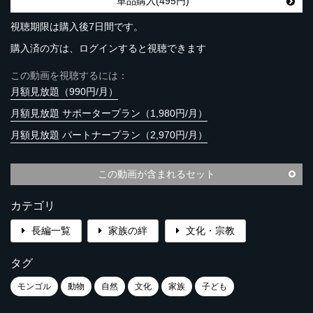
単品購入(495円)
視聴期限は購入後7日間です。
購入済の方は、ログインすると視聴できます
この動画を視聴するには：
月額見放題（990円/月）
月額見放題 サポータープラン（1,980円/月）
月額見放題 パートナープラン（2,970円/月）
この動画が含まれるセット
カテゴリ
長編一覧
家族の絆
文化・宗教
タグ
モンゴル
動物
自然
文化
家族
子ども