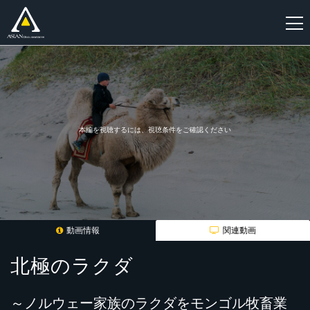
新
規
登
録
本編を視聴するには、視聴条件をご確認ください
動画情報
関連動画
北極のラクダ
～ノルウェー家族のラクダをモンゴル牧畜業