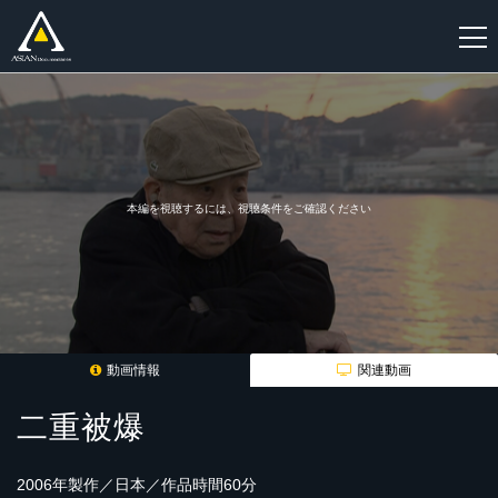
新
規
登
録
本編を視聴するには、視聴条件をご確認ください
動画情報
関連動画
二重被爆
2006年製作／日本／作品時間60分