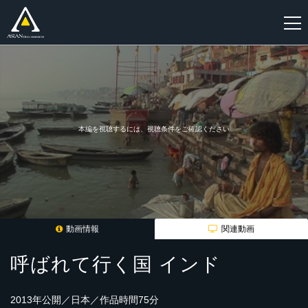
新
規
登
録
本編を視聴するには、視聴条件をご確認ください
動画情報
関連動画
呼ばれて行く国 インド
2013年公開／日本／作品時間75分