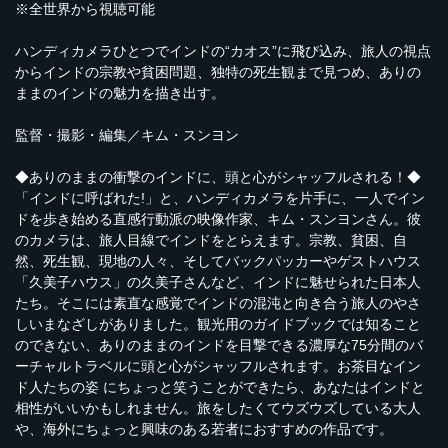
※全世界から視聴可能
ハンディカメラひとつでインドの“カオス”に飛び込み、旅人の視点
からインドの宗教や貧困問題、独特の死生観まで見つめ、ありの
ままのインドの魅力を描き出す。
監督・撮影・編集／キム・スンヨン
◆ありのままの衝撃のインドに、頭と心がシャッフルされる！◆
「インドに呼ばれた!」と、ハンディカメラを片手に、一人でイン
ドを歩き始める直感行動派の映像作家、キム・スンヨンさん。彼
のカメラは、旅人目線でインドをとらえます。宗教、貧困、自
然、死生観、現地の人々、そしてバックパッカーやゲストハウス
「久美子ハウス」の久美子さんなど、インドに魅せられた日本人
たち。そこには素直な感覚でインドの混沌と向き合う旅人のやさ
しいまなざしがありました。観光用のガイドブックでは知ること
のできない、ありのままのインドを目撃できる濃厚な75分間のバ
ーチャルトラベルに頭と心がシャッフルされます。お茶目なイン
ド人たちの姿 にちょっと笑うことができたら、あなたはインドと
相性がいいかもしれません。旅をしたくてウズウズしている大人
や、海外にちょっと興味のある若者におすすめの作品です。