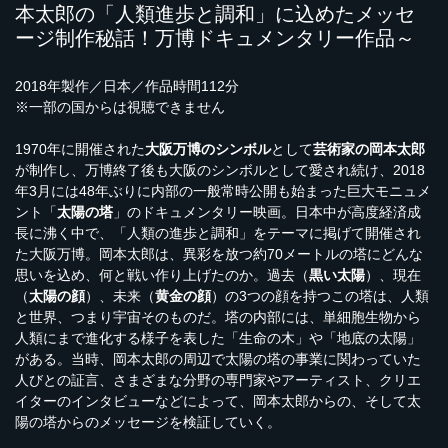
本太郎の「人類進歩と調和」に込めたメッセ
ージ制作秘話！万博ドキュメンタリー作品～
2018年製作／日本／作品時間112分
※一部の国からは視聴できません
1970年に開催された
大阪万博のシンボル
として
芸術家の岡本太郎
が制作し、万博終了後も大阪のシンボルとして愛され続け、2018
年3月には48年ぶりに内部の一般常時公開も始まった巨大モニュメ
ント「
太陽の塔
」のドキュメンタリー映画。日本中が高度経済成
長に沸く中で、「人類の進歩と調和」をテーマに掲げて開催され
た大阪万博。岡本太郎は、異彩を放つ約70メートルの塔にどんな
思いを込め、何と戦い作り上げたのか。過去（
黒い太陽
）、現在
（
太陽の顔
）、未来（
黄金の顔
）の3つの顔を持つこの塔は、人類
と世界、つまり宇宙そのものだ。塔の内部には、単細胞生物から
人類にまで進化する様子を表した「生命の木」や「地底の太陽」
がある。当時、岡本太郎の周辺で太陽の塔の事業に関わっていた
人びとの証言、さまざまな分野の専門家やアーティスト、クリエ
イターのインタビューなどによって、岡本太郎からの、そして太
陽の塔からのメッセージを検証していく。