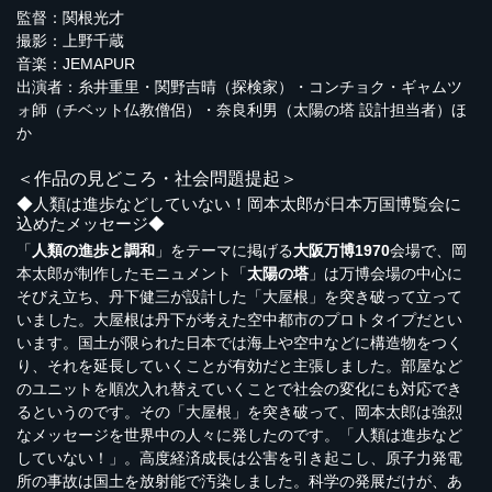
監督：関根光才
撮影：上野千蔵
音楽：JEMAPUR
出演者：糸井重里・関野吉晴（探検家）・コンチョク・ギャムツ
ォ師（チベット仏教僧侶）・奈良利男（太陽の塔 設計担当者）ほ
か
＜作品の見どころ・社会問題提起＞
◆人類は進歩などしていない！岡本太郎が日本万国博覧会に
込めたメッセージ◆
「
人類の進歩と調和
」をテーマに掲げる
大阪万博1970
会場で、岡
本太郎が制作したモニュメント「
太陽の塔
」は万博会場の中心に
そびえ立ち、丹下健三が設計した「大屋根」を突き破って立って
いました。大屋根は丹下が考えた空中都市のプロトタイプだとい
います。国土が限られた日本では海上や空中などに構造物をつく
り、それを延長していくことが有効だと主張しました。部屋など
のユニットを順次入れ替えていくことで社会の変化にも対応でき
るというのです。その「大屋根」を突き破って、岡本太郎は強烈
なメッセージを世界中の人々に発したのです。「人類は進歩など
していない！」。高度経済成長は公害を引き起こし、原子力発電
所の事故は国土を放射能で汚染しました。科学の発展だけが、あ