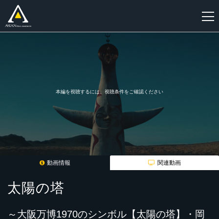
新
規
登
録
本編を視聴するには、視聴条件をご確認ください
動画情報
関連動画
太陽の塔
～大阪万博1970のシンボル【太陽の塔】・岡