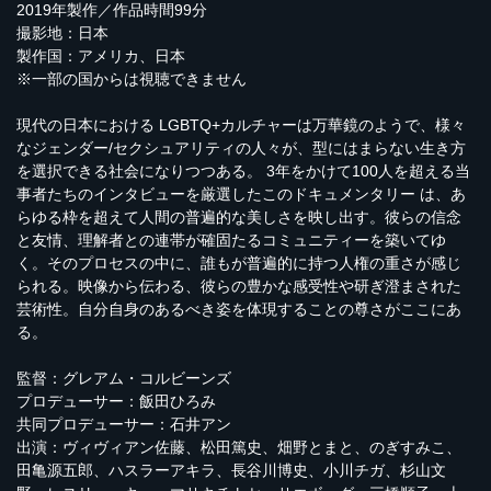
2019年製作／作品時間99分
撮影地：日本
製作国：アメリカ、日本
※一部の国からは視聴できません
現代の日本における LGBTQ+カルチャーは万華鏡のようで、様々
なジェンダー/セクシュアリティの人々が、型にはまらない生き方
を選択できる社会になりつつある。 3年をかけて100人を超える当
事者たちのインタビューを厳選したこのドキュメンタリー は、あ
らゆる枠を超えて人間の普遍的な美しさを映し出す。彼らの信念
と友情、理解者との連帯が確固たるコミュニティーを築いてゆ
く。そのプロセスの中に、誰もが普遍的に持つ人権の重さが感じ
られる。映像から伝わる、彼らの豊かな感受性や研ぎ澄まされた
芸術性。自分自身のあるべき姿を体現することの尊さがここにあ
る。
監督：グレアム・コルビーンズ
プロデューサー：飯田ひろみ
共同プロデューサー：石井アン
出演：ヴィヴィアン佐藤、松田篤史、畑野とまと、のぎすみこ、
田亀源五郎、ハスラーアキラ、長谷川博史、小川チガ、杉山文