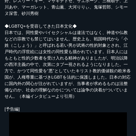
野、レスリー・キー、マサキチトセ、サエボーグ、三橋順子、上
川あや、マーガレット、青山薫、大河りりぃ、鬼塚哲郎、シモー
ヌ深雪、砂川秀樹
◆LGBTQ+を受容してきた日本文化◆
日本では、同性愛やバイセクシャルは違法ではなく、神道や仏教
などの宗教でも禁じてはいません。歴史上も、戦国時代から「小
姓（こしょう）」と呼ばれる若い男が武将の性的対象とされ、江
戸時代の浮世絵には女性の同性愛も描かれています。日本人には
もともと性的少数者を受け入れる精神がありましたが、明治以降
の西洋主義の中で、次第にタブー視されるようになりました。一
方で、かつて同性愛を“悪”としていたキリスト教的価値観の欧米各
国が、人権尊重に基づきLGBTを法的に保護しました。日本の対応
に国内外の関心が注がれていますが、当事者が求めるものは法整
備なのか、社会の理解なのかについては論争の決着がついていま
せん。（本編インタビューより引用）
[予告編]