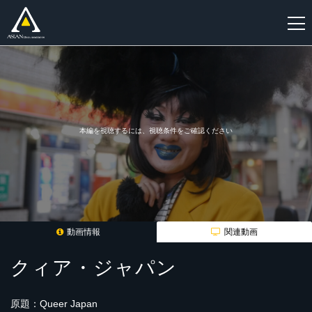
新
規
登
録
本編を視聴するには、視聴条件をご確認ください
動画情報
関連動画
クィア・ジャパン
原題：Queer Japan