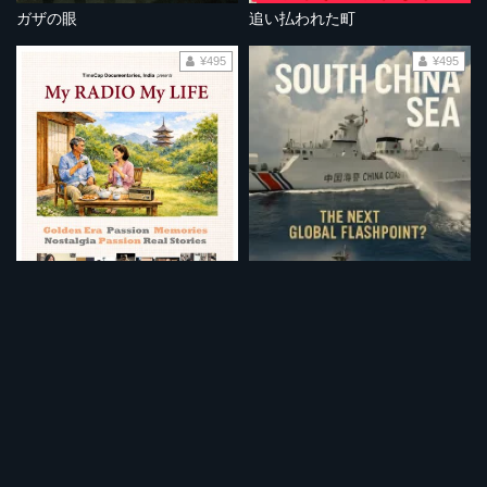
ガザの眼
追い払われた町
¥495
¥495
ラジオとともに～私の黄金時代～
南シナ海：次なる世界的な火種となるか？
¥495
¥495