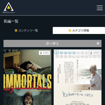
長編一覧
新
規
コンテンツ一覧
カテゴリ情報
登
録
並べ替え
¥495
¥495