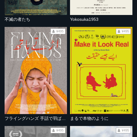
不滅の者たち
Yokosuka1953
¥495
¥495
フライングハンズ 手話で羽ばたく
まるで本物のように
¥495
¥495