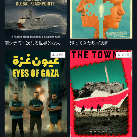
南シナ海：次なる世界的な火種となるか？
帰ってきた映写技師
¥495
¥495