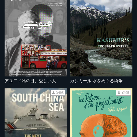
アユ二／私の目、愛しい人
カシミール 水をめぐる紛争
¥495
¥495