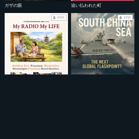
ガザの眼
追い払われた町
¥495
¥495
ラジオとともに～私の黄金時代～
南シナ海：次なる世界的な火種となるか？
¥495
¥495