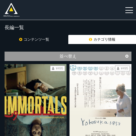
長編一覧
新
規
コンテンツ一覧
カテゴリ情報
登
録
並べ替え
¥495
¥495