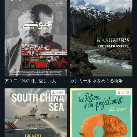
アユ二／私の目、愛しい人
カシミール 水をめぐる紛争
¥495
¥495