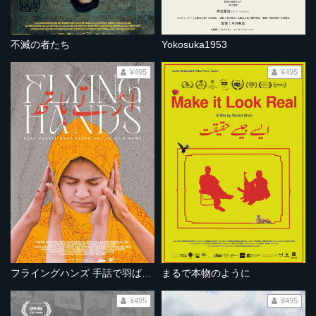
不滅の者たち
Yokosuka1953
¥495
¥495
フライングハンズ 手話で羽ばたく
まるで本物のように
¥495
¥495