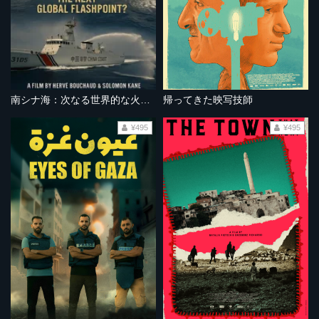
南シナ海：次なる世界的な火種となるか？
帰ってきた映写技師
¥495
¥495