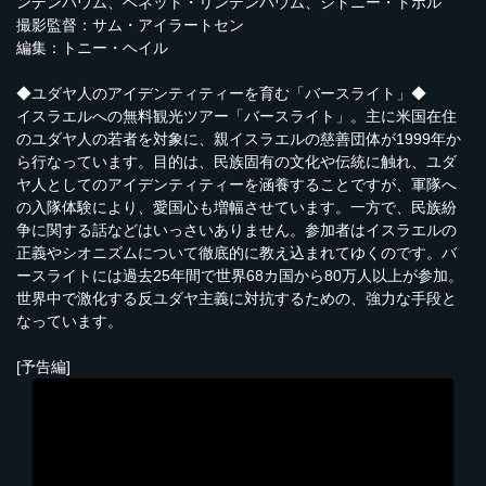
ンデンバウム、ベネット・リンデンバウム、シドニー・トポル
撮影監督：サム・アイラートセン
編集：トニー・ヘイル
◆ユダヤ人のアイデンティティーを育む「バースライト」◆
イスラエルへの無料観光ツアー「バースライト」。主に米国在住
のユダヤ人の若者を対象に、親イスラエルの慈善団体が1999年か
ら行なっています。目的は、民族固有の文化や伝統に触れ、ユダ
ヤ人としてのアイデンティティーを涵養することですが、軍隊へ
の入隊体験により、愛国心も増幅させています。一方で、民族紛
争に関する話などはいっさいありません。参加者はイスラエルの
正義やシオニズムについて徹底的に教え込まれてゆくのです。バ
ースライトには過去25年間で世界68カ国から80万人以上が参加。
世界中で激化する反ユダヤ主義に対抗するための、強力な手段と
なっています。
[予告編]