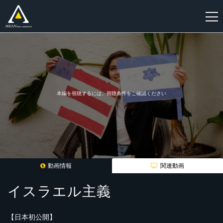
新
規
登
録
本編を視聴するには、視聴条件をご確認ください
動画情報
関連動画
イスラエル主義
【日本初公開】