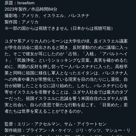
原題：Israelism
2023年製作／作品時間84分
撮影地：アメリカ、イスラエル、パレスチナ
製作国：アメリカ
※一部の国からは視聴できません（日本からは視聴可能）
ユダヤ系アメリカ人のシモーンは大学生の頃、反イスラエル議案
が学生自治会に提出されると聞き、反対運動のために議場に入っ
た。そこで彼女が耳にしたのが「占領」「入植」「アパルトヘイ
ト」「民族浄化」というショッキングな言葉。真実を確かめるた
めに、周囲の反対を押し切って一人パレスチナに入った。高校卒
業と同時に祖国に移住し軍人となったエイタンは、パレスチナ人
への拘束や暴力が常態化している現実を目の当たりにし退役。自
分が経験したことを公に語り始めた。しかし、パレスチナに心を
寄せイスラエルを非難することは、ユダヤ人社会では最大のタブ
ーだった。祖国イスラエルに忠誠を誓う米国在住のユダヤ人が真
実と出会い、自らの意思で新たな行動を起こす。「目覚めた」若
者たちは世界を変えることができるのか。
監督：エリン・アクセルマン、サム・アイラートセン
製作統括：ブライアン・A・ケイツ、ジリ・ゲッツ、マシュー・リ