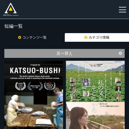
短編一覧
新
規
コンテンツ一覧
カテゴリ情報
登
録
並べ替え