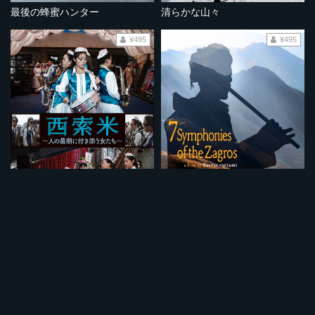
最後の蜂蜜ハンター
清らかな山々
¥495
¥495
西索米～人の最期に付き添う女たち〜
ザグロスの七つの交響曲
¥495
¥495