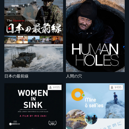
日本の最前線
人間の穴
¥495
¥495