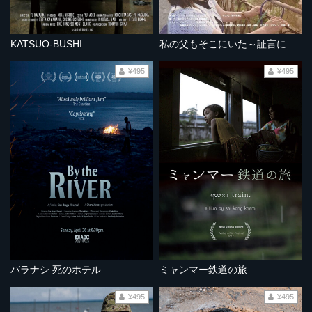
KATSUO-BUSHI
私の父もそこにいた～証言によるベトナム残留日本兵の存在～
¥495
¥495
バラナシ 死のホテル
ミャンマー鉄道の旅
¥495
¥495