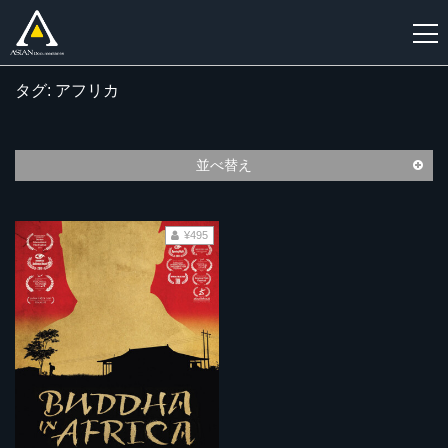
タグ: アフリカ
新
規
登
並べ替え
録
¥495