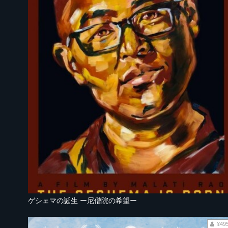
ゲシェマの誕生 ー尼僧院の希望ー
¥49