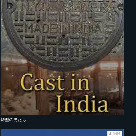
鋳型の男たち
¥495