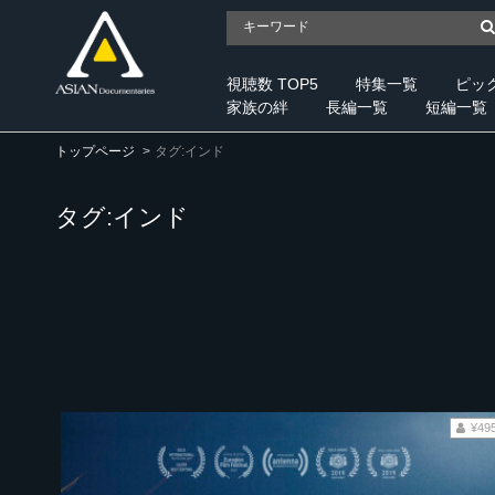
視聴数 TOP5
特集一覧
ピッ
家族の絆
長編一覧
短編一覧
トップページ
タグ:インド
タグ:インド
¥49