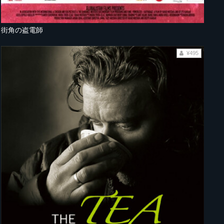
街角の盗電師
¥495