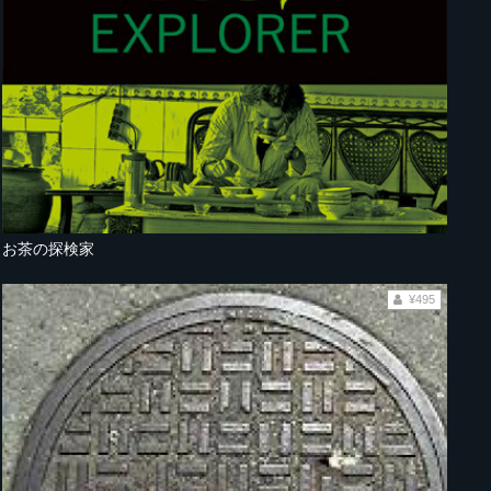
お茶の探検家
¥495