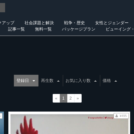
クアップ
社会課題と解決
戦争・歴史
女性とジェンダー
記事一覧
無料一覧
パッケージプラン
ビューイング
登録日
再生数
お気に入り数
価格
«
1
2
»
5
¥495