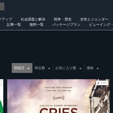
クアップ
社会課題と解決
戦争・歴史
女性とジェンダー
記事一覧
無料一覧
パッケージプラン
ビューイング
登録日
再生数
お気に入り数
価格
5
¥495