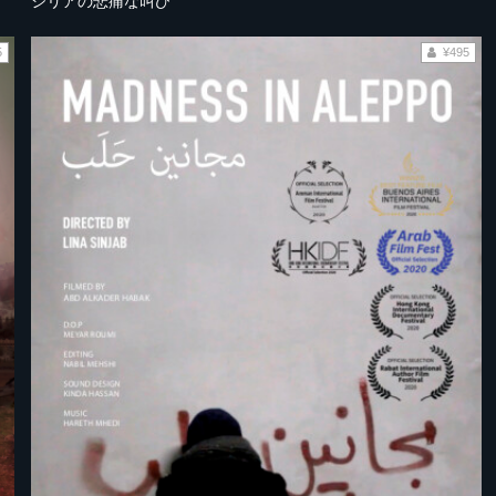
シリアの悲痛な叫び
5
¥495