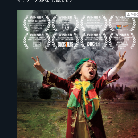
ダグマ 天国への起爆ボタン
¥49