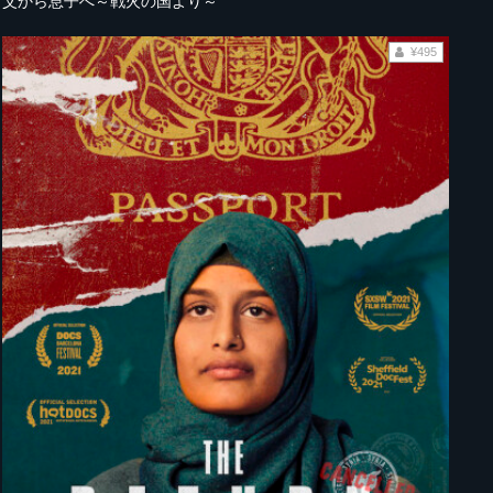
父から息子へ～戦火の国より～
¥495