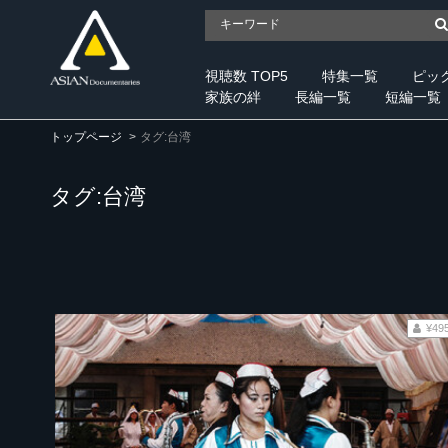
視聴数 TOP5
特集一覧
ピッ
家族の絆
長編一覧
短編一覧
トップページ
タグ:台湾
タグ:台湾
¥49