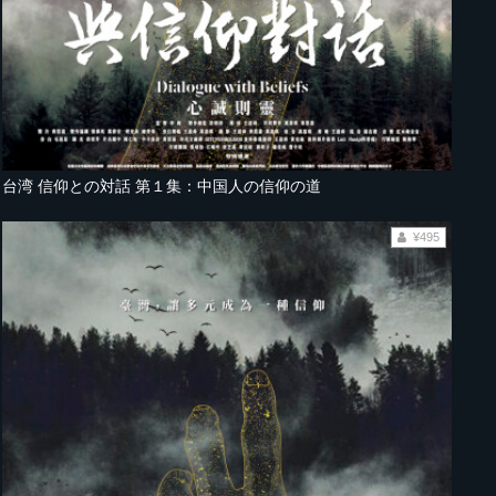
台湾 信仰との対話 第１集：中国人の信仰の道
¥495