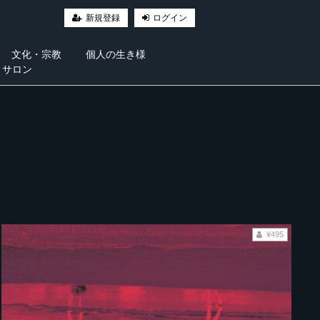
新規登録
ログイン
文化・宗教
個人の生き様
・サロン
¥495