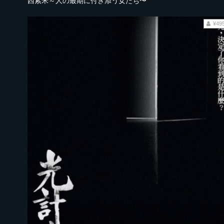
西索米～人の最期に付き添う女たち〜
¥49