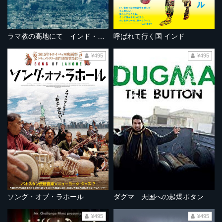
ラマ教の高地にて インド・ラダックの旅
呼ばれて行く国 インド
¥495
¥495
ソング・オブ・ラホール
ダグマ 天国への起爆ボタン
¥495
¥495