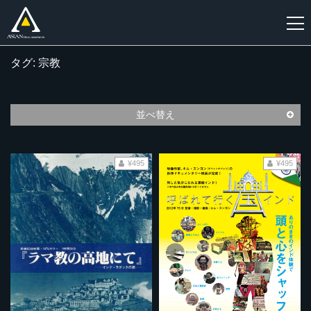
タグ: 宗教
新
規
登
並べ替え
録
¥495
¥495