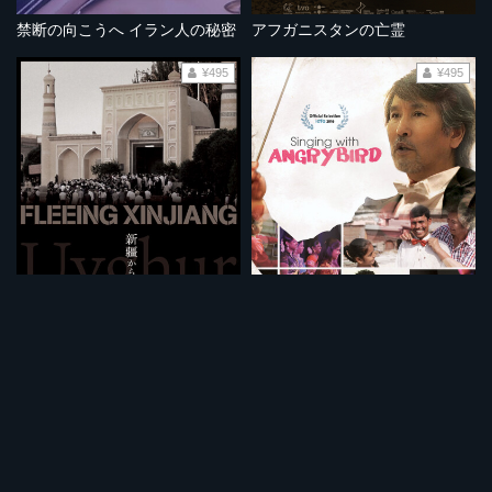
禁断の向こうへ イラン人の秘密
アフガニスタンの亡霊
¥495
¥495
新疆からの脱出
アングリーバードとバナナ合唱団
¥495
¥495