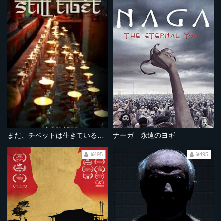
まだ、チベットは生きている 最後の桃源郷への旅
ナーガ 永遠のヨギ
¥495
¥495