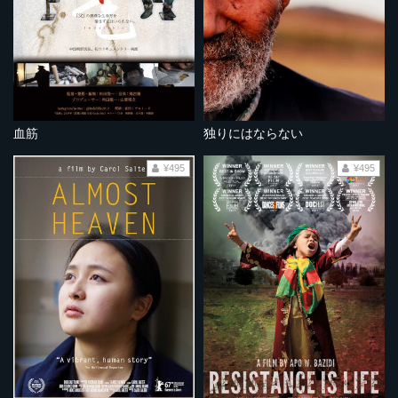
血筋
独りにはならない
¥495
¥495