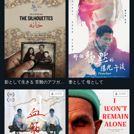
影として生きる 苦難のアフガン難民
妻として 母として
¥495
¥495