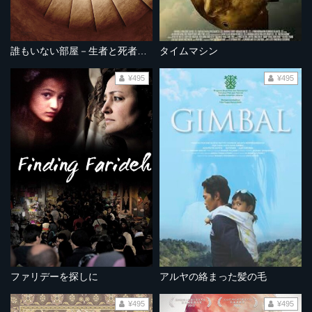
誰もいない部屋－生者と死者のはざまで－
タイムマシン
¥495
¥495
ファリデーを探しに
アルヤの絡まった髪の毛
¥495
¥495