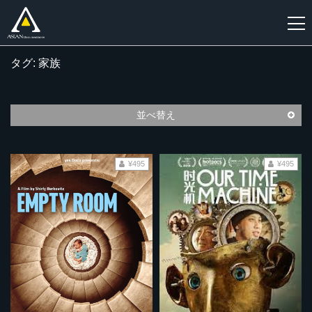
タグ: 家族
新
規
登
並べ替え
録
¥495
¥495