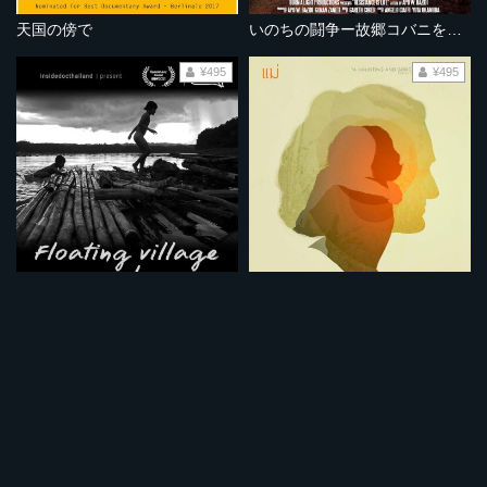
天国の傍で
いのちの闘争ー故郷コバニを守るためにー
¥495
¥495
浮家の子どもたち
母との別れー残酷で最大の愛ー
¥495
¥495