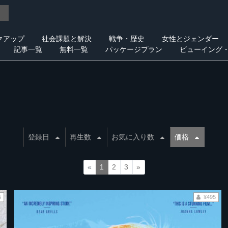
クアップ
社会課題と解決
戦争・歴史
女性とジェンダー
記事一覧
無料一覧
パッケージプラン
ビューイング
登録日
再生数
お気に入り数
価格
«
1
2
3
»
5
¥495