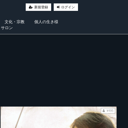
新規登録
ログイン
文化・宗教
個人の生き様
・サロン
¥495