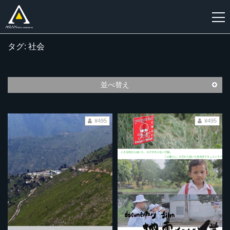
タグ: 社会
新
規
登
並べ替え
録
¥495
¥495