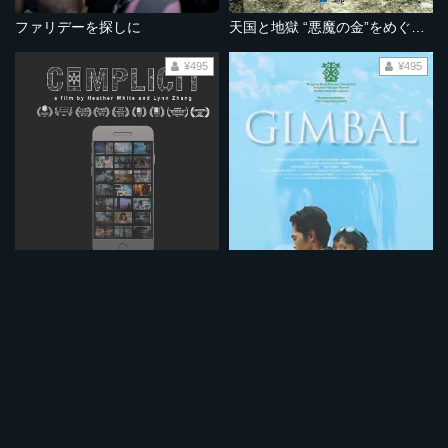
ファリデーを探しに
天国と地獄 “悪魔の金”をめぐる物語
¥495
¥495
共犯社会 殺される労働者
アルヤの絡まった髪の毛
¥495
¥495