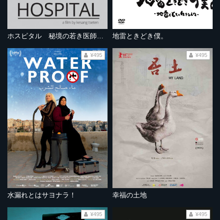
ホスピタル 秘境の若き医師たち
地雷ときどき僕。
¥495
¥495
水漏れとはサヨナラ！
幸福の土地
¥495
¥495