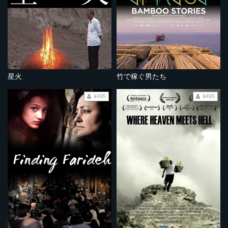
星火
竹で稼ぐ男たち
¥495
¥495