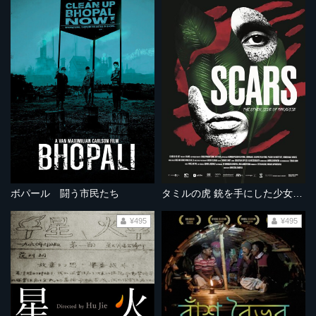
ボパール 闘う市民たち
タミルの虎 銃を手にした少女たち
¥495
¥495