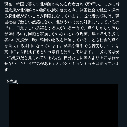
現在、韓国で暮らす北朝鮮からの亡命者は約3万4千人。しかし韓
国政府が北朝鮮との融和政策を進める今、韓国社会で孤立を深め
る脱北者が多いことが問題になっています。脱北者の成功は、韓
国社会で激しい嫉妬に合い、差別やいじめの対象になっているの
です。目覚ましい活躍をする人がいる一方で、孤立しがちな彼ら
が頼れるのは同胞と家族しかいないという現実。年々増える脱北
者への支援が、既に韓国の財政を圧迫していることも社会的孤立
を助長する原因になっています。就職や進学でも苦労し、中には
貧困により餓死するという事件も発生しています。「脱北者は安
い労働力だと見られているんだ。自分たち韓国人より上には行か
せない、という空気がある」とパク・ミョンギョ氏は語っていま
す。
[予告編]