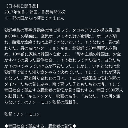
【日本初公開作品】
2017年制作／韓国／作品時間96分
※一部の国からは視聴できません
朝鮮半島の軍事境界線の海に潜って、タコやアワビを採る男。重
さ60キロの装備に、空気ホース１本だけが命綱だ。ホースが切
れ、酸素が途絶えれば上昇できないという。そうなれば一貫の終
わりだ。男の名はパク・ミョンギョ。北朝鮮で20年間軍人を勤
め、10年前に家族と韓国へ亡命した。「資本主義の韓国は、お金
がすべての腐った競争社会」、そう教わってきた彼は、自分たち
がその中でやっていけるか不安だった。しかし、いざとなれば北
朝鮮軍で覚えた潜り漁をやろう決めていた。そして、それが現実
となった。死と隣り合わせの日々。そこには減圧症に悩む仲間の
ダイバーたちの苦しみや、南で育った子どもたちとの溝、そして
韓国社会で孤立する脱北者の苦悩が見え隠れする。韓国で500万人
を動員したドキュメンタリー映画の名作、「あなた、その川を渡
らないで」のチン・モヨン監督の最新作。
監督：チン・モヨン
◆韓国社会で孤立する、脱北者の苦悩◆