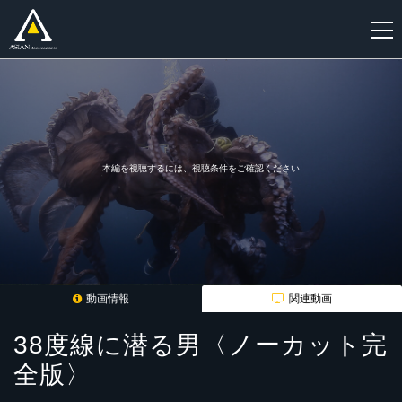
新
規
登
録
本編を視聴するには、視聴条件をご確認ください
動画情報
関連動画
38度線に潜る男〈ノーカット完
全版〉