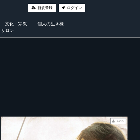
新規登録
ログイン
文化・宗教
個人の生き様
・サロン
¥495