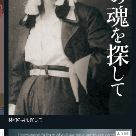
林昭の魂を探して
5
¥495