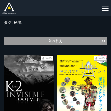
タグ: 秘境
新
規
登
並べ替え
録
¥495
¥495