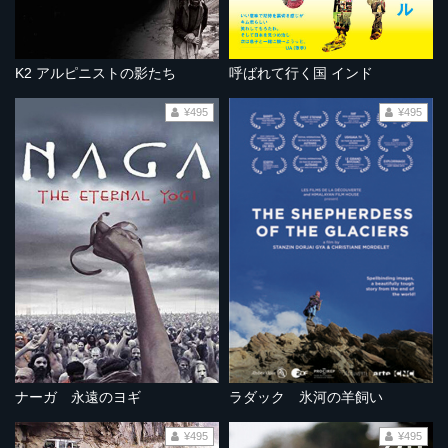
K2 アルピニストの影たち
呼ばれて行く国 インド
¥495
¥495
ナーガ 永遠のヨギ
ラダック 氷河の羊飼い
¥495
¥495