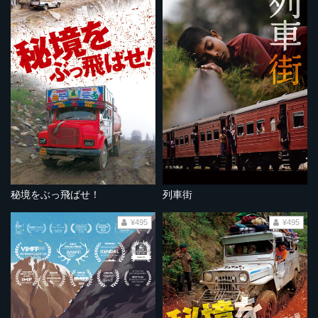
秘境をぶっ飛ばせ！
列車街
¥495
¥495