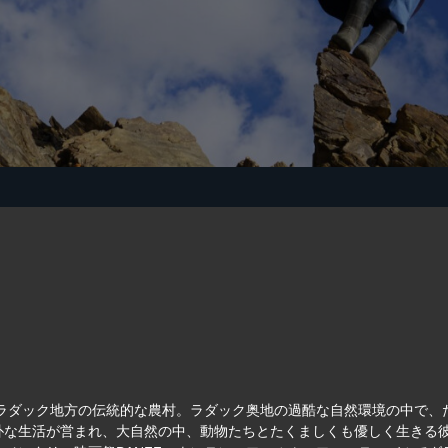
地ラダック地方の伝統的な農村。ラダック奥地の過酷な自然環境の中で
朴な生活が営まれ、大自然の中、動物たちとたくましくも優しく生きる