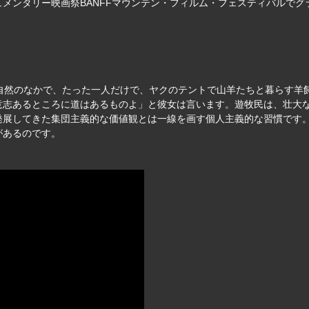
メンタリー映画祭BANFFマウンテン・フィルム・フェスティバルで
大自然のなかで、たった一人だけで、ヤクのテントで山羊たちと暮らす
意志あるところに道はあるものよ」と彼女は言います。遊牧民は、壮大
発展してきた集団主義的な価値観とは一線を画す個人主義的な習慣です
があるのです。