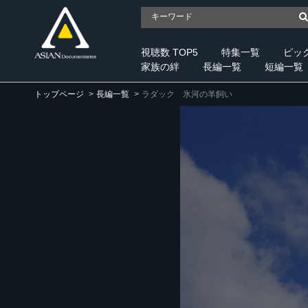
視聴数 TOP5
特集一覧
ピッ
家族の絆
長編一覧
短編一覧
トップページ
長編一覧
ラダック 氷河の羊飼い